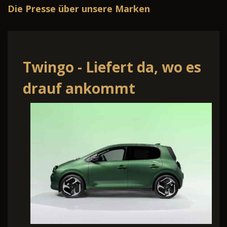
Die Presse über unsere Marken
Twingo - Liefert da, wo es
drauf ankommt