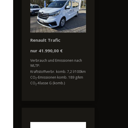
Renault Trafic
nur 41.990,00 €
Verbrauch und Emissionen nach
WLTP:
Kraftstoffverbr. komb. 7,2 l/100km
CO
-Emissionen komb. 189 g/km
2
CO
-Klasse G (komb.)
2