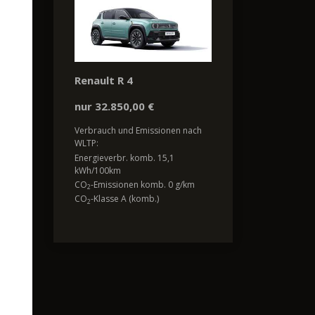
Renault R 4
nur 32.850,00 €
Verbrauch und Emissionen nach
WLTP:
Energieverbr. komb. 15,1
kWh/100km
CO
-Emissionen komb. 0 g/km
2
CO
-Klasse A (komb.)
2