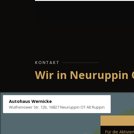
KONTAKT
Wir in Neuruppin 
Autohaus Wernicke
Wuthenower Str. 12b, 16827 Neuruppin OT Alt Ruppin
Für die Aktivi