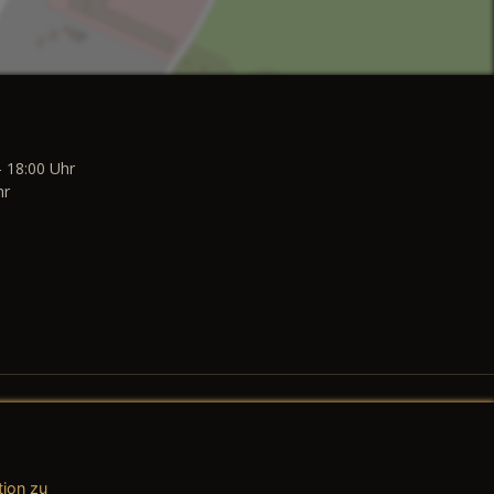
- 18:00 Uhr
hr
tion zu
AGB (Teile & Zubehör)