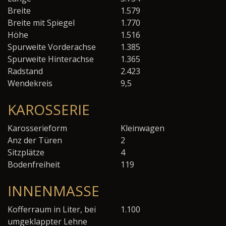
Breite
1.579
Breite mit Spiegel
1.770
Höhe
1.516
Spurweite Vorderachse
1.385
Spurweite Hinterachse
1.365
Radstand
2.423
Wendekreis
9,5
KAROSSERIE
Karosserieform
Kleinwagen
Anz der Türen
2
Sitzplätze
4
Bodenfreiheit
119
INNENMASSE
Kofferraum in Liter, bei
1.100
umgeklappter Lehne