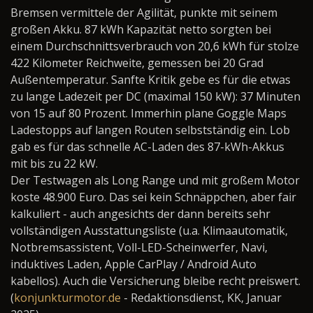
Bremsen vermittele der Agilität, punkte mit seinem
großen Akku. 87 kWh Kapazität netto sorgten bei
einem Durchschnittsverbrauch von 20,6 kWh für stolze
422 Kilometer Reichweite, gemessen bei 20 Grad
Außentemperatur. Sanfte Kritik gebe es für die etwas
zu lange Ladezeit per DC (maximal 150 kW): 37 Minuten
von 15 auf 80 Prozent. Immerhin plane Goggle Maps
Ladestopps auf langen Routen selbstständig ein. Lob
gab es für das schnelle AC-Laden des 87-kWh-Akkus
mit bis zu 22 kW.
Der Testwagen als Long Range und mit großem Motor
koste 48.900 Euro. Das sei kein Schnäppchen, aber fair
kalkuliert - auch angesichts der dann bereits sehr
vollständigen Ausstattungsliste (u.a. Klimaautomatik,
Notbremsassistent, Voll-LED-Scheinwerfer, Navi,
induktives Laden, Apple CarPlay / Android Auto
kabellos). Auch die Versicherung bleibe recht preiswert.
(
konjunkturmotor.de
- Redaktionsdienst, KK, Januar