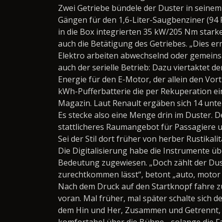
Zwei Getriebe bündele der Duster in seinem 
Gängen für den 1,6-Liter-Saugbenziner (94
in die Box integrierten 35 kW/205 Nm star
auch die Betätigung des Getriebes. „Dies e
Elektro arbeiten abwechselnd oder gemeinsa
auch der serielle Betrieb: Dazu viertaktet d
Energie für den E-Motor, der allein den Vortr
kWh-Pufferbatterie die per Rekuperation e
Magazin. Laut Renault ergäben sich 14 unter
Es stecke also eine Menge drin im Duster. D
stattlicheres Raumangebot für Passagiere u
Sei der Stil dort früher von herber Rustikali
Die Digitalisierung habe die Instrumente
Bedeutung zugewiesen. „Doch zählt der Duste
zurechtkommen lässt“, betont „auto, motor 
Nach dem Druck auf den Startknopf fahre zu
voran. Mal früher, mal später schalte sich 
dem Hin und Her, Zusammen und Getrennt, A