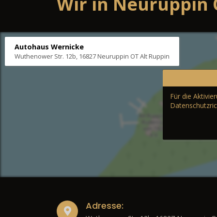
Wir in Neuruppin 
Autohaus Wernicke
Wuthenower Str. 12b, 16827 Neuruppin OT Alt Ruppin
Für die Aktivi
Datenschutzric
Adresse: