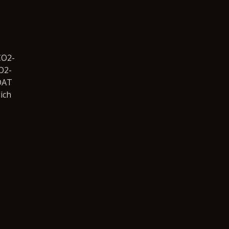
CO2-
O2-
DAT
ich