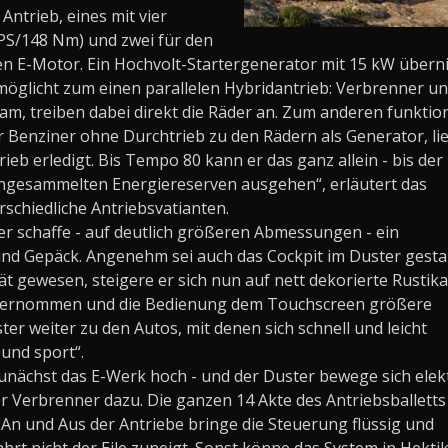
Antrieb, eines mit vier
 PS/148 Nm) und zwei für den
ken E-Motor. Ein Hochvolt-Startergenerator mit 15 kW über
rmöglicht zum einen parallelen Hybridantrieb: Verbrenner u
m, treiben dabei direkt die Räder an. Zum anderen funktion
er Benziner ohne Durchtrieb zu den Rädern als Generator, lie
ieb erledigt. Bis Tempo 80 kann er das ganz allein - bis der 
ingesammelten Energiereserven ausgehen“, erläutert das
schiedliche Antriebsvatianten.
er schaffe - auf deutlich größeren Abmessungen - ein
nd Gepäck. Angenehm sei auch das Cockpit im Duster gestal
tät gewesen, steigere er sich nun auf nett dekorierte Rustikal
 übernommen und die Bedienung dem Touchscreen größere
r weiter zu den Autos, mit denen sich schnell und leicht
und sport“.
nächst das E-Werk hoch - und der Duster bewege sich elek
der Verbrenner dazu. Die ganzen 14 Akte des Antriebsballetts
n und Aus der Antriebe bringe die Steuerung flüssig und