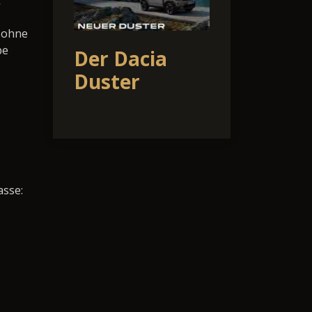
k
u ohne
be
Der Dacia
Duster
asse: