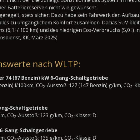
hrt nicht der Eile zuneigt. Sonst könne das System in Hekti
der Batteriereserven nicht wie gewünscht.
geregelt, stets sicher. Dazu habe sein Fahrwerk den Aufba
 alles zu umgänglichem Komfort zusammen. Dacias SUV blei
(6,1l / 100 km) und des niedrigen Eco-Verbrauchs (5,0 l) in
nsdienst, KK, März 2025)
nswerte nach WLTP:
er 74 (67 Benzin) kW 6-Gang-Schaltgetriebe
Benzin) l/100km, CO
-Ausstoß: 127 (147 Benzin) g/km, CO
-Kl
2
2
Gang-Schaltgetriebe
km, CO
-Ausstoß: 123 g/km, CO
-Klasse: D
2
2
 6-Gang-Schaltgetriebe
km, CO
-Ausstoß: 135 g/km, CO
-Klasse: D
2
2