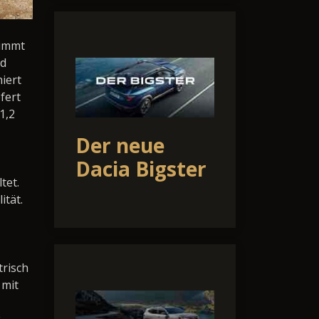
nimmt
nd
iert
fert
1,2
Der neue
Dacia Bigster
tet.
ität.
trisch
 mit