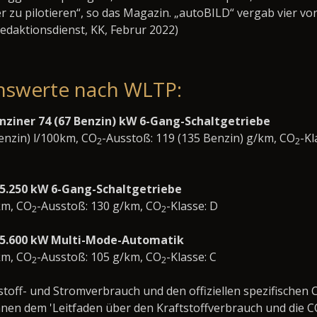
 zu pilotieren“, so das Magazin. „autoBILD“ vergab vier vo
edaktionsdienst, KK, Februr 2022)
nswerte nach WLTP:
nziner 74 (67 Benzin) kW 6-Gang-Schaltgetriebe
Benzin) l/100km, CO
-Ausstoß: 119 (135 Benzin) g/km, CO
-Kl
2
2
0–5.250 kW 6-Gang-Schaltgetriebe
km, CO
-Ausstoß: 130 g/km, CO
-Klasse: D
2
2
/ 5.600 kW Multi-Mode-Automatik
km, CO
-Ausstoß: 105 g/km, CO
-Klasse: C
2
2
stoff- und Stromverbrauch und den offiziellen spezifischen 
en dem 'Leitfaden über den Kraftstoffverbrauch und die C