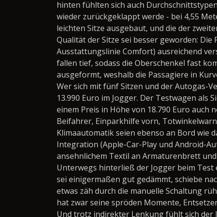
hinten fühlten sich auch Durchschnittstype
wieder zurückgeklappt werde - bei 4,55 Me
leichten Sitze ausgebaut, und die der zweit
Qualität der Sitze sei besser geworden: Die
Ausstattungslinie Comfort) ausreichend ver
fallen tief, sodass die Oberschenkel fast ko
ausgeformt, weshalb die Passagiere in Kurve
Wer sich mit fünf Sitzen und der Autogas-Ve
13.990 Euro im Jogger. Der Testwagen als Si
einem Preis in Höhe von 18.790 Euro auch n
Beifahrer, Einparkhilfe vorn, Totwinkelwarn
Klimaautomatik seien ebenso an Bord wie 
Integration (Apple-Car-Play und Android-Aut
ansehnlichem Textil an Armaturenbrett und
Unterwegs hinterließ der Jogger beim Test 
sei einigermaßen gut gedämmt, schiebe nac
etwas zäh durch die manuelle Schaltung rühr
hat zwar seine spröden Momente, Entsetze
Und trotz indirekter Lenkung fühlt sich der