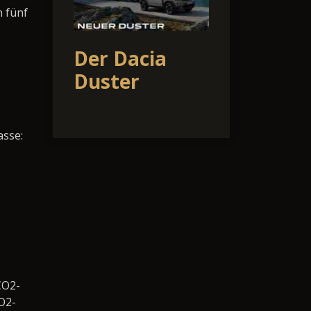
n fünf
Der Dacia
Duster
asse:
CO2-
O2-