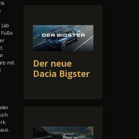
nk
m
 (ab
e Füße
ser
t.
ür
Der neue
ieb mit
d
Dacia Bigster
nder
sich
erk
aus.