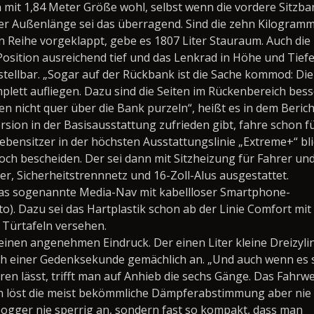
n mit 1,84 Meter Größe wohl, selbst wenn die vordere Sitzba
ter Außenlänge sei das überragend. Sind die zehn Kilogram
en Reihe vorgeklappt, gebe es 1807 Liter Stauraum. Auch die
 Position ausreichend tief und das Lenkrad in Höhe und Tiefe
stellbar. „Sogar auf der Rückbank ist die Sache kommod: Di
mplett aufliegen. Dazu sind die Seiten im Rückenbereich bes
n nicht quer über die Bank purzeln“, heißt es in dem Berich
rsion in der Basisausstattung zufrieden gibt, fahre schon f
ebensitzer in der höchsten Ausstattungslinie „Extreme+“ bl
och bescheiden. Der sei dann mit Sitzheizung für Fahrer un
er, Sicherheitstrennnetz und 16-Zoll-Alus ausgestattet.
das sogenannte Media-Nav mit kabellloser Smartphone-
o). Dazu sei das Hartplastik schon ab der Linie Comfort mit
 Türtafeln versehen.
einen angenehmen Eindruck. Der einen Liter kleine Dreizyli
h einer Gedenksekunde gemächlich an. „Und auch wenn es 
en lässt, trifft man auf Anhieb die sechs Gänge. Das Fahrw
n löst die meist bekömmliche Dämpferabstimmung aber nie 
 Jogger nie sperrig an, sondern fast so kompakt, dass man