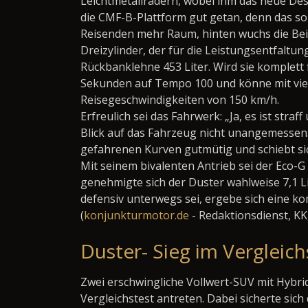
Leichtmetallrädern, wobei ihm das neue De
die CMF-B-Plattform gut getan, denn das so
Reisenden mehr Raum, hinten wuchs die Bein
Dreizylinder, der für die Leistungsentfalt
Rückbanklehne 453 Liter. Wird sie komplett f
Sekunden auf Tempo 100 und könne mit viel
Reisegeschwindigkeiten von 150 km/h.
Erfreulich sei das Fahrwerk: „Ja, es ist stra
Blick auf das Fahrzeug nicht unangemessen.
gefahrenen Kurven gutmütig und schiebt sich
Mit seinem bivalenten Antrieb sei der Eco-
genehmigte sich der Duster wahlweise 7,1 L
defensiv unterwegs sei, ergebe sich eine ko
(
konjunkturmotor.de
- Redaktionsdienst, K
Duster- Sieg im Vergleich
Zwei erschwingliche Vollwert-SUV mit Hybri
Vergleichstest antreten. Dabei sicherte sich