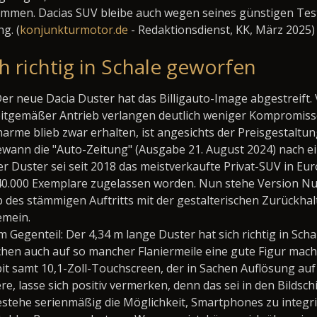
mmen. Dacias SUV bleibe auch wegen seines günstigen Testv
g. (
konjunkturmotor.de
- Redaktionsdienst, KK, März 2025)
h richtig in Schale geworfen
er neue Dacia Duster hat das Billigauto-Image abgestreift. V
itgemäßer Antrieb verlangen deutlich weniger Kompromisse
arme blieb zwar erhalten, ist angesichts der Preisgestaltu
wann die "Auto-Zeitung" (Ausgabe 21. August 2024) nach e
r Duster sei seit 2018 das meistverkaufte Privat-SUV in Eur
40.000 Exemplare zugelassen worden. Nun stehe Version Nu
 des stämmigen Auftritts mit der gestalterischen Zurückha
emein.
m Gegenteil: Der 4,34 m lange Duster hat sich richtig in Sc
chen auch auf so mancher Flaniermeile eine gute Figur mache
pit samt 10,1-Zoll-Touchscreen, der in Sachen Auflösung auf
ere, lasse sich positiv vermerken, denn das sei in den Bild
bestehe serienmäßig die Möglichkeit, Smartphones zu integr