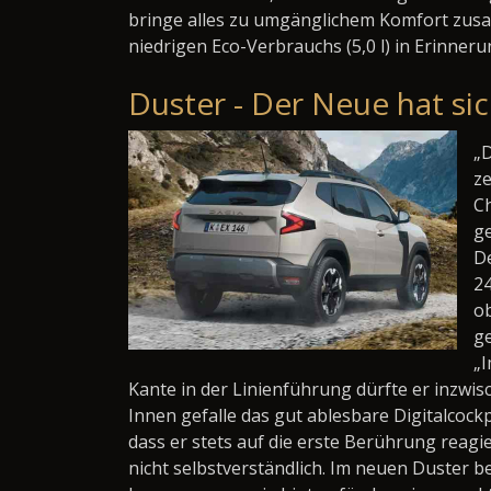
bringe alles zu umgänglichem Komfort zusa
niedrigen Eco-Verbrauchs (5,0 l) in Erinnerun
Duster - Der Neue hat sic
„D
ze
Ch
ge
De
2
ob
g
„I
Kante in der Linienführung dürfte er inzwis
Innen gefalle das gut ablesbare Digitalcock
dass er stets auf die erste Berührung reagi
nicht selbstverständlich. Im neuen Duster 