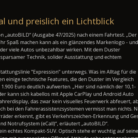
al und preislich ein Lichtblick
von „autoBILD“ (Ausgabe 47/2025) nach einem Fahrtest. „Der
ehr Spaß machen kann als ein glänzendes Markenlogo - und
 der viele Autos unbezahlbar wirken. Mit dem Duster
parsamer Technik, solider Ausstattung und echtem
attungslinie "Expression" unterwegs. Was im Alltag für die
en einige technische Features, die den Duster im Vergleich
.900 Euro deutlich aufwerten. „Hier sind nämlich der 10,1-
der kann sich kabellos mit Apple CarPlay und Android Auto
ahrerdisplay, das zwar kein visuelles Feuerwerk abfeuert, a
Auch bei den Fahrerassistenzsystemen vermisst man nichts.
räder erkennt, gibt es Verkehrszeichen-Erkennung und Gesc
d Notrufsystem (eCall)“, erläutert „autoBILD“.
 ein echtes Kompakt-SUV. Optisch stehe er wuchtig auf sein