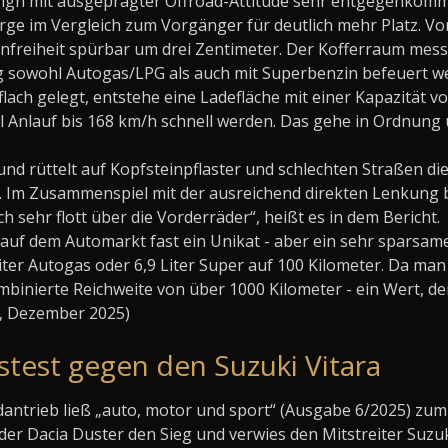
sign mit ausgeprägter Offroad-Attitüde sehr entgegenkomm
rge im Vergleich zum Vorgänger für deutlich mehr Platz. Vo
freiheit spürbar um drei Zentimeter. Der Kofferraum mess
ung sowohl Autogas/LPG als auch mit Superbenzin befeuert w
lach gelegt, entstehe eine Ladefläche mit einer Kapazität von
 Anlauf bis 168 km/h schnell werden. Das gehe in Ordnung
ff und rüttelt auf Kopfsteinpflaster und schlechten Straßen di
 Im Zusammenspiel mit der ausreichend direkten Lenkung ble
 sehr flott über die Vorderräder“, heißt es in dem Bericht.
G auf dem Automarkt fast ein Unikat - aber ein sehr sparsa
iter Autogas oder 6,9 Liter Super auf 100 Kilometer. Da ma
mbinierte Reichweite von über 1000 Kilometer - ein Wert, d
K, Dezember 2025)
stest gegen den Suzuki Vitara
dantrieb ließ „auto, motor und sport“ (Ausgabe 6/2025) zum
 der Dacia Duster den Sieg und verwies den Mitstreiter Suzu