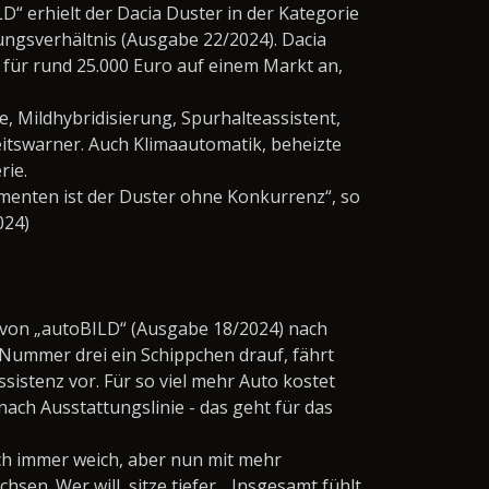
“ erhielt der Dacia Duster in der Kategorie
ungsverhältnis (Ausgabe 22/2024). Dacia
r für rund 25.000 Euro auf einem Markt an,
 Mildhybridisierung, Spurhalteassistent,
tswarner. Auch Klimaautomatik, beheizte
rie.
menten ist der Duster ohne Konkurrenz“, so
024)
r von „autoBILD“ (Ausgabe 18/2024) nach
t Nummer drei ein Schippchen drauf, fährt
istenz vor. Für so viel mehr Auto kostet
nach Ausstattungslinie - das geht für das
ch immer weich, aber nun mit mehr
sen. Wer will, sitze tiefer. „Insgesamt fühlt