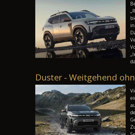
Be
„R
bi
in
Da
V
Vo
„
da
Duster - Weitgehend oh
Vi
ei
au
de
Ge
Zu
Se