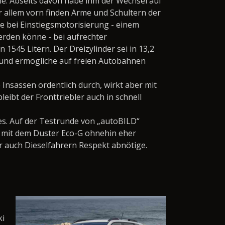
e. Abseits davon habe ihm der Wechsel auf
r allem vorn finden Arme und Schultern der
e bei Einstiegsmotorisierung - einem
erden könne - bei aufrechter
 1545 Litern. Der Dreizylinder sei in 13,2
 und ermögliche auf freien Autobahnen
e Insassen ordentlich durch, wirkt aber mit
ibt der Fronttriebler auch in schnell
mes. Auf der Testrunde von „autoBILD“
n mit dem Duster Eco-G ohnehin eher
er auch Dieselfahrern Respekt abnötige.
ki