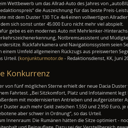
im Wettbewerb um das Allrad-Auto des Jahres von „autoBILD
edaktionspreis“ die Auszeichnung für das beste Preis-Leist
ete mit dem Duster 130 TCe 4x4 einen vollwertigen Allradle
 dem sich sonst unter 45.000 Euro nicht mehr viel abspielt.
für gebe es ein modernes Auto mit Mehrlenker-Hinterachse,
erkehrszeichenerkennung, Notbremsassistent und Müdigkei
rdersitze. Rückfahrkamera und Navigationssystem seien Se
In einem Umfeld allgemeinen Rückzugs aus preiswerten Seg
s Urteil. (
konjunkturmotor.de
- Redaktionsdienst, KK, Juni 2
ne Konkurrenz
er von fünf möglichen Sterne erhielt der neue Dacia Duste
nem Fahrtest. „Bei Sitzkomfort, Platz und Infotainment leg
ßerdem mit modernisierten Antrieben und aufgerüsteter Ass
r Duster auch mehr Geld: zwischen 1.550 und 2.950 Euro, je 
botene aber schwer in Ordnung“, so das Urteil.
m Innenraum: Die Rumänen hätten die Sitze optimiert - no
itenhalt und Beinauflage. Dazu sei der Verstellbereich gewach