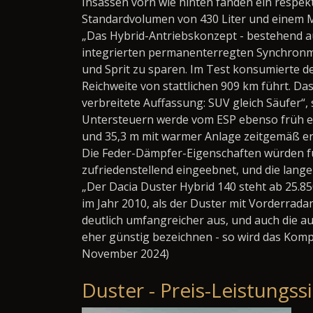
Insassen vorn wie hinten fänden ein respe
Standardvolumen von 430 Liter und einem M
„Das Hybrid-Antriebskonzept - bestehend au
integrierten permanenterregten Synchronmasc
und Sprit zu sparen. Im Test konsumierte de
Reichweite von stattlichen 909 km führt. Das
verbreitete Auffassung: SUV gleich Säufer“,
Untersteuern werde vom ESP ebenso früh ei
und 35,3 m mit warmer Anlage zeitgemäß erf
Die Feder-Dämpfer-Eigenschaften würden für 
zufriedenstellend eingeebnet, und die lang
„Der Dacia Duster Hybrid 140 steht ab 25.850
im Jahr 2010, als der Duster mit Vorderrada
deutlich umfangreicher aus, und auch die a
eher günstig bezeichnen - so wird das Komp
November 2024)
Duster - Preis-Leistungss