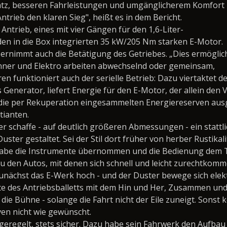
 Platz, besseren Fahrleistungen und umgänglicherem Komfort
trieb den klaren Sieg", heißt es in dem Bericht.
Antrieb, eines mit vier Gängen für den 1,6-Liter-
en in die Box integrierten 35 kW/205 Nm starken E-Motor.
ernimmt auch die Betätigung des Getriebes. „Dies ermöglic
enner und Elektro arbeiten abwechselnd oder gemeinsam,
en funktioniert auch der serielle Betrieb: Dazu viertaktet d
Generator, liefert Energie für den E-Motor, der allein den 
ie die per Rekuperation eingesammelten Energiereserven aus
tianten.
Der schaffe - auf deutlich größeren Abmessungen - ein stat
ter gestaltet. Sei der Stil dort früher von herber Rustikali
ung habe die Instrumente übernommen und die Bedienung de
u den Autos, mit denen sich schnell und leicht zurechtkomme
nächst das E-Werk hoch - und der Duster bewege sich elektr
te des Antriebsballetts mit dem Hin und Her, Zusammen und
die Bühne - solange die Fahrt nicht der Eile zuneigt. Sonst
ven nicht wie gewünscht.
geregelt, stets sicher. Dazu habe sein Fahrwerk den Aufba