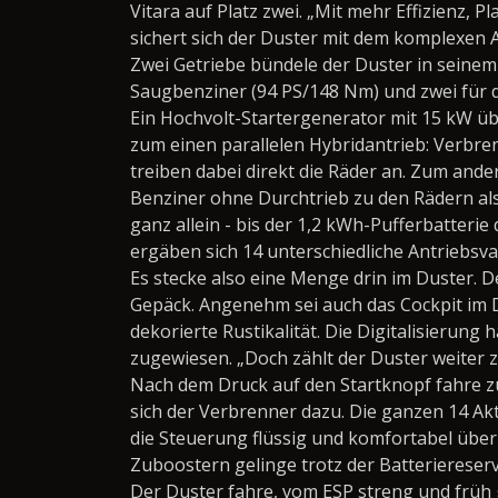
Vitara auf Platz zwei. „Mit mehr Effizienz,
sichert sich der Duster mit dem komplexen An
Zwei Getriebe bündele der Duster in seinem 
Saugbenziner (94 PS/148 Nm) und zwei für d
Ein Hochvolt-Startergenerator mit 15 kW üb
zum einen parallelen Hybridantrieb: Verbr
treiben dabei direkt die Räder an. Zum ander
Benziner ohne Durchtrieb zu den Rädern als 
ganz allein - bis der 1,2 kWh-Pufferbatter
ergäben sich 14 unterschiedliche Antriebsva
Es stecke also eine Menge drin im Duster. 
Gepäck. Angenehm sei auch das Cockpit im Dus
dekorierte Rustikalität. Die Digitalisier
zugewiesen. „Doch zählt der Duster weiter z
Nach dem Druck auf den Startknopf fahre zu
sich der Verbrenner dazu. Die ganzen 14 Ak
die Steuerung flüssig und komfortabel über 
Zuboostern gelinge trotz der Batteriereser
Der Duster fahre, vom ESP streng und früh 