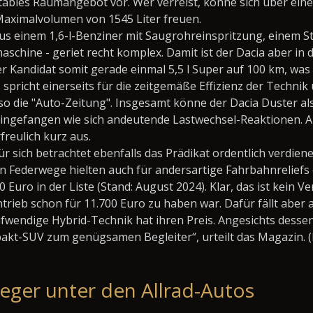
ktables Raumangebot vor. Wer verreist, könne sich über ei
aximalvolumen von 1545 Liter freuen.
s einem 1,6-l-Benziner mit Saugrohreinspritzung, einem St
hine - geriet recht komplex. Damit ist der Dacia aber in d
r Kandidat somit gerade einmal 5,5 l Super auf 100 km, was
 spricht einerseits für die zeitgemäße Effizienz der Technik 
 so die "Auto-Zeitung". Insgesamt könne der Dacia Duster als
ngefangen wie sich andeutende Lastwechsel-Reaktionen. Auc
reulich kurz aus.
sich betrachtet ebenfalls das Prädikat ordentlich verdiene
en Federwege hielten auch für andersartige Fahrbahnreliefs
 Euro in der Liste (Stand: August 2024). Klar, das ist kein
ntrieb schon für 11.700 Euro zu haben war. Dafür fällt aber
ufwendige Hybrid-Technik hat ihren Preis. Angesichts dessen
akt-SUV zum genügsamen Begleiter“, urteilt das Magazin. (
ieger unter den Allrad-Autos