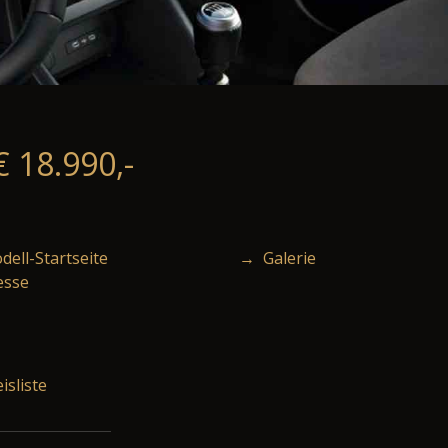
€ 18.990,-
ell-Startseite
→ Galerie
esse
isliste