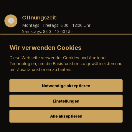
Öffnungszeit:
Montags - Freitags: 6:30 - 18:00 Uhr
Samstags: 8:00 - 13:00 Uhr
Wir verwenden Cookies
eMail:
Diese Webseite verwendet Cookies und ähnliche
info@autohaus-wernicke.de
Technologien, um die Basisfunktion zu gewährleisten und
um Zusatzfunktionen zu bieten.
Telefon:
Notwendige akzeptieren
0 33 91 / 7 80 50
Einstellungen
Alle akzeptieren