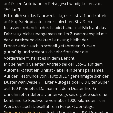
auf freien Autobahnen Reisegeschwindigkeiten von
150 km/h.
Erfreulich sei das Fahrwerk: „Ja, es ist straff und rüttelt
auf Kopfsteinpflaster und schlechten Straßen die
Insassen ordentlich durch, wirkt aber mit Blick auf das
Fahrzeug nicht unangemessen. Im Zusammenspiel mit
der ausreichend direkten Lenkung bleibt der
Fronttriebler auch in schnell gefahrenen Kurven
gutmütig und schiebt sich sehr flott über die
Vorderräder“, heißt es in dem Bericht.
Mit seinem bivalenten Antrieb sei der Eco-G auf dem
Automarkt fast ein Unikat - aber ein sehr sparsames.
Auf der Testrunde von „autoBILD“ genehmigte sich der
Duster wahlweise 7,1 Liter Autogas oder 6,9 Liter Super
auf 100 Kilometer. Da man mit dem Duster Eco-G
ohnehin eher defensiv unterwegs sei, ergebe sich eine
kombinierte Reichweite von über 1000 Kilometer - ein
Wert, der auch Dieselfahrern Respekt abnötige.
(
konjunkturmotor.de
- Redaktionsdienst, KK, Dezember