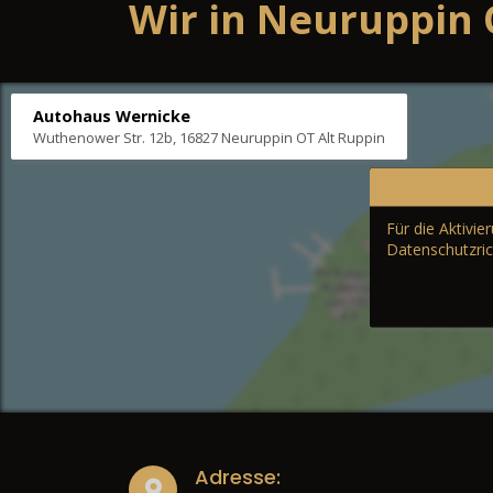
Wir in Neuruppin 
Autohaus Wernicke
Wuthenower Str. 12b, 16827 Neuruppin OT Alt Ruppin
Für die Aktivi
Datenschutzric
Adresse: