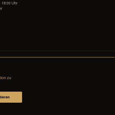
- 18:00 Uhr
hr
tion zu
AGB (Teile & Zubehör)
AGB (Dienstleistungen)
tieren