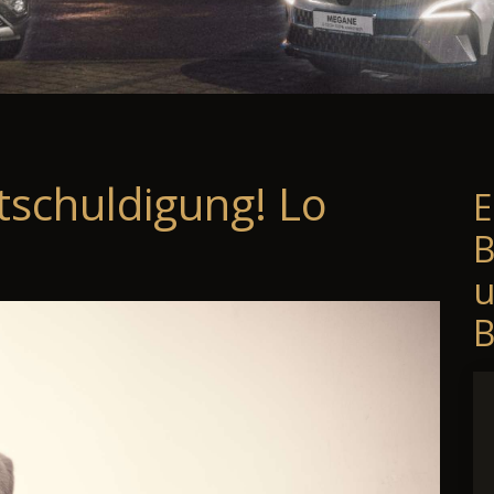
tschuldigung! Lo
E
B
B