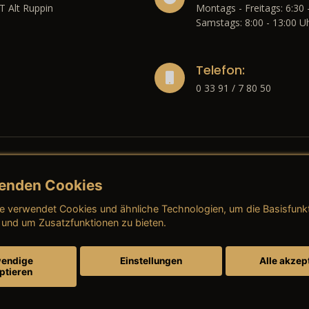
T Alt Ruppin
Montags - Freitags: 6:30 
Samstags: 8:00 - 13:00 U
Telefon:
0 33 91 / 7 80 50
enden Cookies
liches
e verwendet Cookies und ähnliche Technologien, um die Basisfunk
ressum
→ AGB (Neuwagen)
→ 
 und um Zusatzfunktionen zu bieten.
nschutzerklärung
→ AGB (Gebrauchtwagen)
→ 
endige
Einstellungen
Alle akzep
ptieren