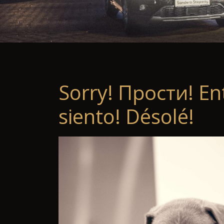
Sorry! Прости! En
siento! Désolé!