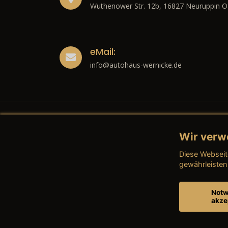
Wuthenower Str. 12b, 16827 Neuruppin O
eMail:
info@autohaus-wernicke.de
Wir verw
Recht
Diese Webseit
→ Imp
gewährleisten
→ Date
Notw
akze