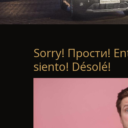
Sorry! Прости! En
siento! Désolé!