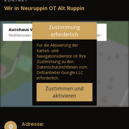
KONTAKT
Wir in Neuruppin OT Alt Ruppin
Zustimmung
Autohaus Wernicke
erforderlich
Wuthenower Str. 12b, 16827 Neuruppin OT Alt Ruppin
Für die Aktivierung der
Karten- und
Navigationsdienste ist Ihre
Zustimmung zu den
Datenschutzrichtlinien vom
Drittanbieter Google LLC
erforderlich.
Zustimmen und
aktivieren
Adresse: