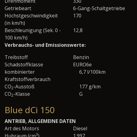
Drehmoment
330
Getriebeart
6-Gang-Schaltgetriebe
Höchstgeschwindigkeit
170
(in km/h)
Beschleunigung (Sek. 0 -
12,8
100 km/h)
Verbrauchs- und Emissionswerte:
Treibstoff
Benzin
Schadstoffklasse
EURO6e
kombinierter
6,7 l/100km
Kraftstoffverbrauch
CO
-Ausstoß
177 g/km
2
CO
-Klasse
G
2
Blue dCi 150
ANTRIEB, ALLGEMEINE DATEN
Art des Motors
Diesel
3
Hubraum (cm
)
1.997