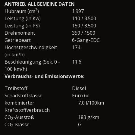
ANTRIEB, ALLGEMEINE DATEN
3
Hubraum (cm
)
1.997
Leistung (in Kw)
110 / 3.500
Leistung (in PS)
150 / 3.500
Drehmoment
350 / 1500
Getriebeart
6-Gang-EDC
Höchstgeschwindigkeit
174
(in km/h)
Beschleunigung (Sek. 0 -
11,6
100 km/h)
Verbrauchs- und Emissionswerte:
Treibstoff
Diesel
Schadstoffklasse
Euro 6e
kombinierter
7,0 l/100km
Kraftstoffverbrauch
CO
-Ausstoß
183 g/km
2
CO
-Klasse
G
2