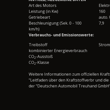
Art des Motors
Elekt
Leistung (in Kw)
160
Getriebeart
auto.
Beschleunigung (Sek. 0 - 100
7,9
km/h)
Verbrauchs- und Emissionswerte:
Treibstoff
Strom
kombinierter Energieverbrauch
CO
-Ausstoß
2
CO
-Klasse
2
Weitere Informationen zum offiziellen Kraf
"Leitfaden über den Kraftstoffverbr und d
der "Deutschen Automobil Treuhand GmbH" un