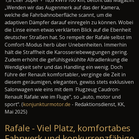
1,8 Liter Super + 18,8 kWh/100 km, betont das Magazin.
„Wenden wir das Augenmerk auf das der Kamera,
welche die Fahrbahnoberfläche scannt, um die
adaptiven Dämpfer darauf einregeln zu können. Wobei
die Linse einen etwas verklärten Blick auf die Ebenheit
deutscher Straßen hat. So rempelt der Rafale selbst im
Comfort-Modus herb über Unebenheiten. Immerhin
hält die Straffheit die Karosseriebewegungen gering.
Zudem erhöht die gefühlsgekühlte Allradlenkung die
Wendigkeit sehr und das Handling ein wenig. Doch
führe der Renault komfortabler, verginge die Zeit in
diesem geräumigen, eleganten, gewiss stets exklusiven
Salonwagen wie eins mit dem Flugzeug Caudron-
Renault Rafale: wie im Fluge", so „auto, motor und
sport“. (
konjunkturmotor.de
- Redaktionsdienst, KK,
Mai 2025)
Rafale - Viel Platz, komfortabes
Fahrwerk und konkurrenzfähige