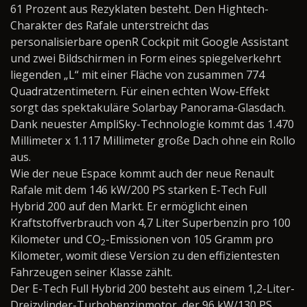
61 Prozent aus Rezyklaten besteht. Den Hightech-
Charakter des Rafale unterstreicht das
personalisierbare openR Cockpit mit Google Assistant
und zwei Bildschirmen in Form eines spiegelverkehrt
liegenden „L“ mit einer Fläche von zusammen 774
Quadratzentimetern. Für einen echten Wow-Effekt
sorgt das spektakuläre Solarbay Panorama-Glasdach.
Dank neuester AmpliSky-Technologie kommt das 1.470
Millimeter x 1.117 Millimeter große Dach ohne ein Rollo
aus.
Wie der neue Espace kommt auch der neue Renault
Rafale mit dem 146 kW/200 PS starken E-Tech Full
Hybrid 200 auf den Markt. Er ermöglicht einen
Kraftstoffverbrauch von 4,7 Liter Superbenzin pro 100
Kilometer und CO
-Emissionen von 105 Gramm pro
2
Kilometer, womit diese Version zu den effizientesten
Fahrzeugen seiner Klasse zählt.
Der E-Tech Full Hybrid 200 besteht aus einem 1,2-Liter-
Dreizylinder-Turbobenzinmotor, der 96 kW/130 PS