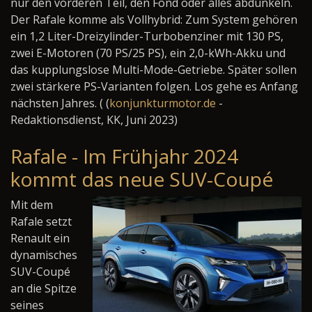
nur den vorderen Teil, den Fond oder alles abdunkeln.
Der Rafale komme als Vollhybrid: Zum System gehören
ein 1,2 Liter-Dreizylinder-Turbobenziner mit 130 PS,
zwei E-Motoren (70 PS/25 PS), ein 2,0-kWh-Akku und
das kupplungslose Multi-Mode-Getriebe. Später sollen
zwei stärkere PS-Varianten folgen. Los gehe es Anfang
nächsten Jahres. ( (
konjunkturmotor.de
-
Redaktionsdienst, KK, Juni 2023)
Rafale - Im Frühjahr 2024
kommt das neue SUV-Coupé
Mit dem
Rafale setzt
Renault ein
dynamisches
SUV-Coupé
an die Spitze
seines