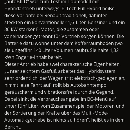
„autoBILD“ war zum Test im Topmodell mit
Hybridantrieb unterwegs. E-Tech Full Hybrid heiße
diese Variante bei Renault traditionell, dahinter
steckten ein konventioneller 1,6-Liter-Benziner und ein
36 kW starker E-Motor, die zusammen oder
voneinander getrennt für Vortrieb sorgen können. Die
Batterie dazu wohne unter dem Kofferraumboden (wo
sie ungefähr 140 Liter Volumen raubt). Sie halte 1,32
kWh Engerie-Inhalt bereit.
Dieser Antrieb habe zwei charakterische Eigenheiten.
„Unter seichtem Gasfuß arbeitet das Hybridsystem
sehr ordentlich, der Wagen tritt elektrisch-gediegen an,
nimmt leise Fahrt auf, rollt bis Autobahntempo
geräuscharm und vibrationsfrei durch die Gegend.
Dabei sinkt die Verbrauchsangabe im BC-Menü auf
unter fünf Liter, vom Zusammenspiel der Motoren und
der Sortierung der Kräfte über das Multi-Mode-
Automatikgetriebe ist nichts zu hören“, heißt es in dem
Bericht.