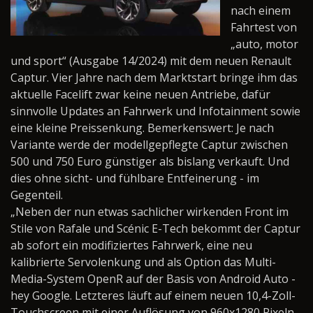
nach einem
Fahrtest von
„auto, motor
und sport“ (Ausgabe 14/2024) mit dem neuen Renault
Captur. Vier Jahre nach dem Marktstart bringe ihm das
aktuelle Facelift zwar keine neuen Antriebe, dafür
sinnvolle Updates an Fahrwerk und Infotainment sowie
eine kleine Preissenkung. Bemerkenswert: Je nach
Variante werde der modellgepflegte Captur zwischen
500 und 750 Euro günstiger als bislang verkauft. Und
dies ohne sicht- und fühlbare Entfeinerung - im
Gegenteil.
„Neben der nun etwas sachlicher wirkenden Front im
Stile von Rafale und Scénic E-Tech bekommt der Captur
ab sofort ein modifiziertes Fahrwerk, eine neu
kalibrierte Servolenkung und als Option das Multi-
Media-System OpenR auf der Basis von Android Auto -
hey Google. Letzteres läuft auf einem neuen 10,4-Zoll-
Touchscreen mit einer Auflösung von 960x1280 Pixeln.