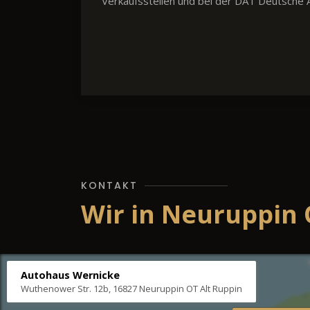
Verkaufsstellen und bei der DAT Deutsche A
KONTAKT
Wir in Neuruppin 
Autohaus Wernicke
Wuthenower Str. 12b, 16827 Neuruppin OT Alt Ruppin