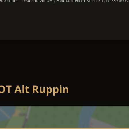
utomobil Treuhand GmbH , Helmuth-Hirth-Straße 1, D-73760 Ostfil
OT Alt Ruppin