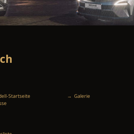
ech
ll-Startseite
→ Galerie
sse