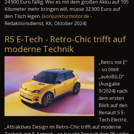
24.900 Euro fällig. Wer es mit dem großen Akku auf 105
Kilometer mehr bringen will, müsse 32.900 Euro auf
den Tisch legen. (
konjunkturmotor.de
-
Redaktionsdienst, KK, Oktober 2024)
R5 E-Tech - Retro-Chic trifft auf
moderne Technik
„Retro mit E“
- so titelt
„autoBILD“
(Ausgabe
9/2024) nach
dem ersten
Blick auf den
Renault 5 E-
Tech Electric.
„Attraktives Design im Retro-Chic trifft auf moderne
Technik mit E-Antrieb - so haucht Renault dem R5 völlig