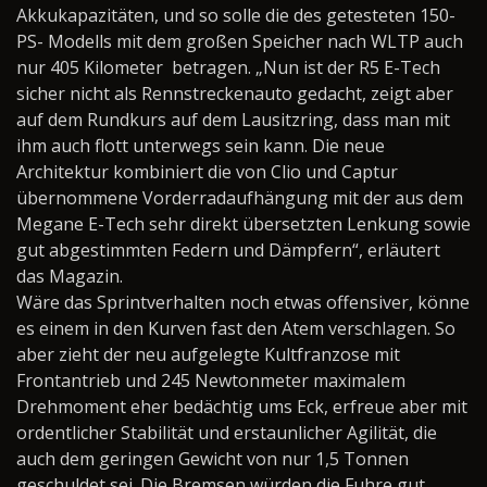
Akkukapazitäten, und so solle die des getesteten 150-
PS- Modells mit dem großen Speicher nach WLTP auch
nur 405 Kilometer
betragen. „Nun ist der R5 E-Tech
sicher nicht als Rennstreckenauto gedacht, zeigt aber
auf dem Rundkurs auf dem Lausitzring, dass man mit
ihm auch flott unterwegs sein kann. Die neue
Architektur kombiniert die von Clio und Captur
übernommene Vorderradaufhängung mit der aus dem
Megane E-Tech sehr direkt übersetzten Lenkung sowie
gut abgestimmten Federn und Dämpfern“, erläutert
das Magazin.
Wäre das Sprintverhalten noch etwas offensiver, könne
es einem in den Kurven fast den Atem verschlagen. So
aber zieht der neu aufgelegte Kultfranzose mit
Frontantrieb und 245 Newtonmeter maximalem
Drehmoment eher bedächtig ums Eck, erfreue aber mit
ordentlicher Stabilität und erstaunlicher Agilität, die
auch dem geringen Gewicht von nur 1,5 Tonnen
geschuldet sei. Die Bremsen würden die Fuhre gut