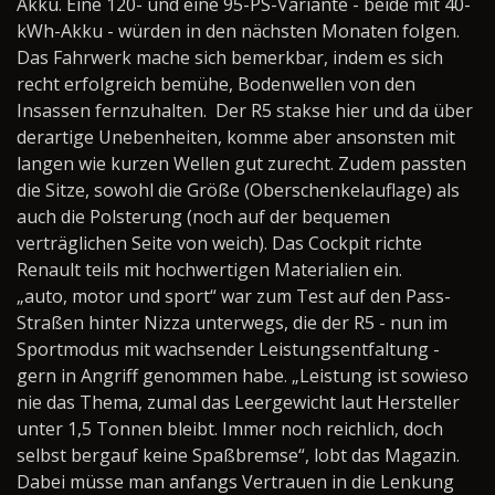
Akku. Eine 120- und eine 95-PS-Variante - beide mit 40-
kWh-Akku - würden in den nächsten Monaten folgen.
Das Fahrwerk mache sich bemerkbar, indem es sich
recht erfolgreich bemühe, Bodenwellen von den
Insassen fernzuhalten. Der R5 stakse hier und da über
derartige Unebenheiten, komme aber ansonsten mit
langen wie kurzen Wellen gut zurecht. Zudem passten
die Sitze, sowohl die Größe (Oberschenkelauflage) als
auch die Polsterung (noch auf der bequemen
verträglichen Seite von weich). Das Cockpit richte
Renault teils mit hochwertigen Materialien ein.
„auto, motor und sport“ war zum Test auf den Pass-
Straßen hinter Nizza unterwegs, die der R5 - nun im
Sportmodus mit wachsender Leistungsentfaltung -
gern in Angriff genommen habe. „Leistung ist sowieso
nie das Thema, zumal das Leergewicht laut Hersteller
unter 1,5 Tonnen bleibt. Immer noch reichlich, doch
selbst bergauf keine Spaßbremse“, lobt das Magazin.
Dabei müsse man anfangs Vertrauen in die Lenkung