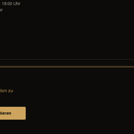
- 18:00 Uhr
hr
tion zu
AGB (Teile & Zubehör)
AGB (Dienstleistungen)
tieren