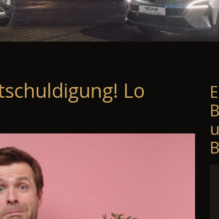
tschuldigung! Lo
E
B
B