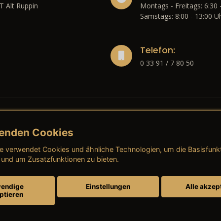
T Alt Ruppin
Montags - Freitags: 6:30 
Samstags: 8:00 - 13:00 U
Telefon:
0 33 91 / 7 80 50
enden Cookies
liches
e verwendet Cookies und ähnliche Technologien, um die Basisfunk
ressum
→ AGB (Neuwagen)
→ 
 und um Zusatzfunktionen zu bieten.
nschutzerklärung
→ AGB (Gebrauchtwagen)
→ 
endige
Einstellungen
Alle akzep
ptieren