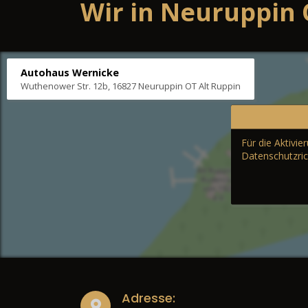
Wir in Neuruppin 
Autohaus Wernicke
Wuthenower Str. 12b, 16827 Neuruppin OT Alt Ruppin
Für die Aktivi
Datenschutzric
Adresse: