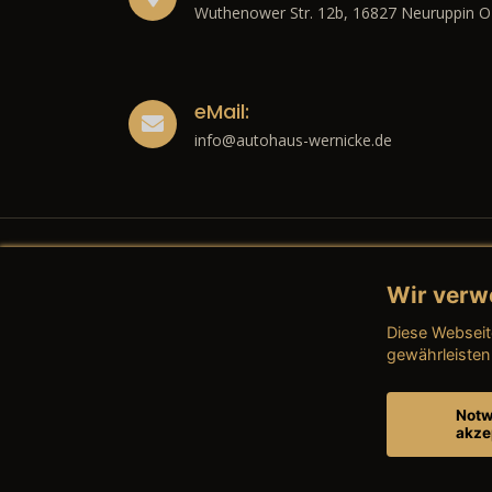
Wuthenower Str. 12b, 16827 Neuruppin O
eMail:
info@autohaus-wernicke.de
Wir verw
Recht
Diese Webseit
→ Imp
gewährleisten
→ Date
Notw
akze