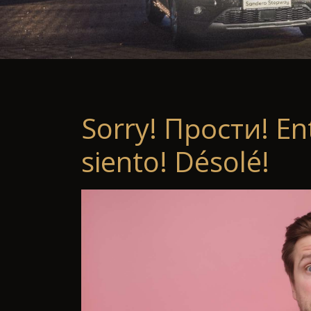
Sorry! Прости! En
siento! Désolé!