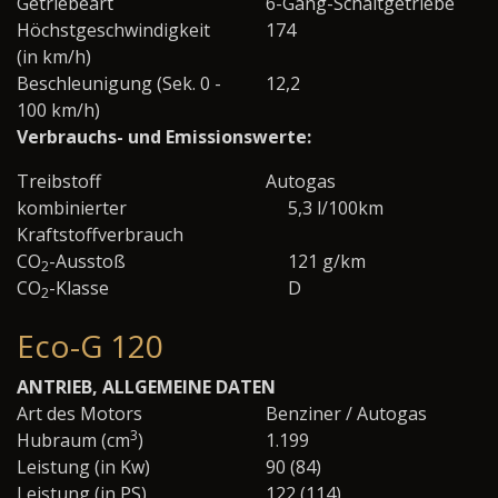
Getriebeart
6-Gang-Schaltgetriebe
Höchstgeschwindigkeit
174
(in km/h)
Beschleunigung (Sek. 0 -
12,2
100 km/h)
Verbrauchs- und Emissionswerte:
Treibstoff
Autogas
kombinierter
5,3 l/100km
Kraftstoffverbrauch
CO
-Ausstoß
121 g/km
2
CO
-Klasse
D
2
Eco-G 120
ANTRIEB, ALLGEMEINE DATEN
Art des Motors
Benziner / Autogas
3
Hubraum (cm
)
1.199
Leistung (in Kw)
90 (84)
Leistung (in PS)
122 (114)