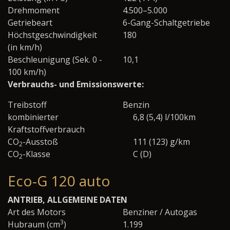
Drehmoment
4.500–5.000
Getriebeart
6-Gang-Schaltgetriebe
Höchstgeschwindigkeit
180
(in km/h)
Beschleunigung (Sek. 0 -
10,1
100 km/h)
Verbrauchs- und Emissionswerte:
Treibstoff
Benzin
kombinierter
6,8 (5,4) l/100km
Kraftstoffverbrauch
CO
-Ausstoß
111 (123) g/km
2
CO
-Klasse
C (D)
2
Eco-G 120 auto
ANTRIEB, ALLGEMEINE DATEN
Art des Motors
Benziner / Autogas
3
Hubraum (cm
)
1.199