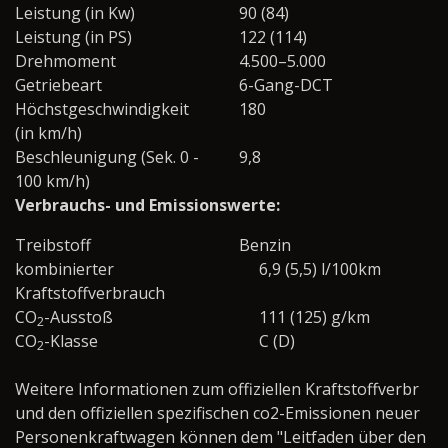
Leistung (in Kw)
90 (84)
Leistung (in PS)
122 (114)
Drehmoment
4.500–5.000
Getriebeart
6-Gang-DCT
Höchstgeschwindigkeit
180
(in km/h)
Beschleunigung (Sek. 0 -
9,8
100 km/h)
Verbrauchs- und Emissionswerte:
Treibstoff
Benzin
kombinierter
6,9 (5,5) l/100km
Kraftstoffverbrauch
CO
-Ausstoß
111 (125) g/km
2
CO
-Klasse
C (D)
2
Weitere Informationen zum offiziellen Kraftstoffverbr
und den offiziellen spezifischen co2-Emissionen neuer
Personenkraftwagen können dem "Leitfaden über den