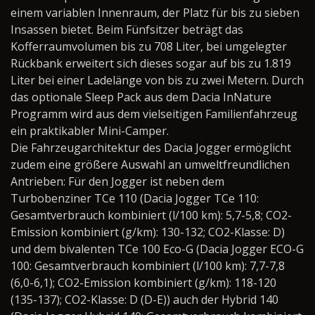
einem variablen Innenraum, der Platz für bis zu sieben
Insassen bietet. Beim Fünfsitzer beträgt das
Kofferraumvolumen bis zu 708 Liter, bei umgelegter
Rückbank erweitert sich dieses sogar auf bis zu 1.819
Liter bei einer Ladelänge von bis zu zwei Metern. Durch
das optionale Sleep Pack aus dem Dacia InNature
Programm wird aus dem vielseitigen Familienfahrzeug
ein praktikabler Mini-Camper.
Die Fahrzeugarchitektur des Dacia Jogger ermöglicht
zudem eine größere Auswahl an umweltfreundlichen
Antrieben: Für den Jogger ist neben dem
Turbobenziner TCe 110 (Dacia Jogger TCe 110:
Gesamtverbrauch kombiniert (l/100 km): 5,7-5,8; CO
2
-
Emission kombiniert (g/km): 130-132; CO
2
-Klasse: D)
und dem bivalenten TCe 100 Eco-G (Dacia Jogger ECO-G
100: Gesamtverbrauch kombiniert (l/100 km): 7,7-7,8
(6,0-6,1); CO
2
-Emission kombiniert (g/km): 118-120
(135-137); CO
2
-Klasse: D (D-E)) auch der Hybrid 140