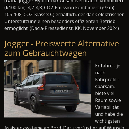
(Dacia Jogger Hybrid 140: Gesamtverbrauch kombiniert
(l/100 km): 4,7-4,8; CO
2
-Emission kombiniert (g/km):
105-108; CO
2
-Klasse: C) erhältlich, der dank elektrischer
Unterstützung einen besonders effizienten Betrieb
ermöglicht. (Dacia-Pressedienst, KK, November 2024)
Jogger - Preiswerte Alternative
zum Gebrauchtwagen
Er fahre - je
nach
Fahrprofil -
sparsam,
biete viel
Raum sowie
Variabilität
und habe die
wichtigsten
Assistenzsysteme an Bord. Dazu verfügt er auf Wunsch