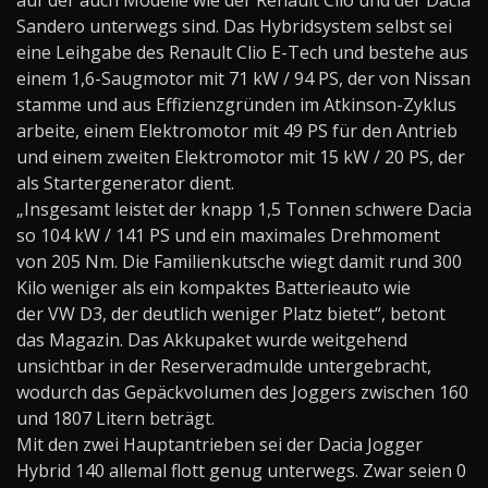
auf der auch Modelle wie der Renault Clio und der Dacia
Sandero unterwegs sind. Das Hybridsystem selbst sei
eine Leihgabe des Renault Clio E-Tech und bestehe aus
einem 1,6-Saugmotor mit 71 kW / 94 PS, der von Nissan
stamme und aus Effizienzgründen im Atkinson-Zyklus
arbeite, einem Elektromotor mit 49 PS für den Antrieb
und einem zweiten Elektromotor mit 15 kW / 20 PS, der
als Startergenerator dient.
„Insgesamt leistet der knapp 1,5 Tonnen schwere Dacia
so 104 kW / 141 PS und ein maximales Drehmoment
von 205 Nm. Die Familienkutsche wiegt damit rund 300
Kilo weniger als ein kompaktes Batterieauto wie
der VW D3, der deutlich weniger Platz bietet“, betont
das Magazin. Das Akkupaket wurde weitgehend
unsichtbar in der Reserveradmulde untergebracht,
wodurch das Gepäckvolumen des Joggers zwischen 160
und 1807 Litern beträgt.
Mit den zwei Hauptantrieben sei der Dacia Jogger
Hybrid 140 allemal flott genug unterwegs. Zwar seien 0