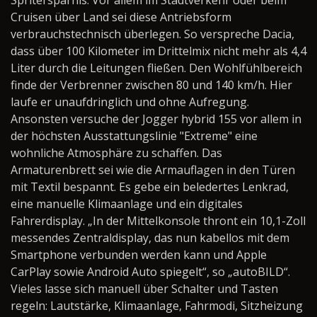
Spritersparnis. Vor allem im Stadtverkehr oder beim
Cruisen über Land sei diese Antriebsform
verbrauchstechnisch überlegen. So verspreche Dacia,
dass über 100 Kilometer im Drittelmix nicht mehr als 4,4
Liter durch die Leitungen fließen. Den Wohlfühlbereich
finde der Verbrenner zwischen 80 und 140 km/h. Hier
laufe er unaufdringlich und ohne Aufregung.
Ansonsten versuche der Jogger hybrid 155 vor allem in
der höchsten Ausstattungslinie "Extreme" eine
wohnliche Atmosphäre zu schaffen. Das
Armaturenbrett sei wie die Armauflagen in den Türen
mit Textil bespannt. Es gebe ein beledertes Lenkrad,
eine manuelle Klimaanlage und ein digitales
Fahrerdisplay. „In der Mittelkonsole thront ein 10,1-Zoll
messendes Zentraldisplay, das nun kabellos mit dem
Smartphone verbunden werden kann und Apple
CarPlay sowie Android Auto spiegelt“, so „autoBILD“.
Vieles lasse sich manuell über Schalter und Tasten
regeln: Lautstärke, Klimaanlage, Fahrmodi, Sitzheizung