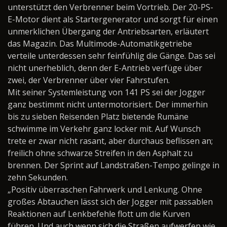
unterstützt den Verbrenner beim Vortrieb. Der 20-PS-
E-Motor dient als Startergenerator und sorgt für einen
unmerklichen Übergang der Antriebsarten, erläutert
das Magazin. Das Multimode-Automatikgetriebe
verteile unterdessen sehr feinfühlig die Gänge. Das sei
nicht unerheblich, denn der E-Antrieb verfüge über
zwei, der Verbrenner über vier Fahrstufen.
Mit seiner Systemleistung von 141 PS sei der Jogger
ganz bestimmt nicht untermotorisiert. Der immerhin
bis zu sieben Reisenden Platz bietende Rumäne
schwimme im Verkehr ganz locker mit. Auf Wunsch
trete er zwar nicht rasant, aber durchaus beflissen an;
freilich ohne schwarze Streifen in den Asphalt zu
brennen. Der Sprint auf Landstraßen-Tempo gelinge in
zehn Sekunden.
„Positiv überraschen Fahrwerk und Lenkung. Ohne
großes Abtauchen lässt sich der Jogger mit passablen
Reaktionen auf Lenkbefehle flott um die Kurven
führen. Und auch wenn sich die Straßen aufwerfen wie