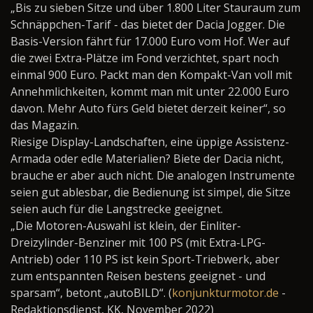
„Bis zu sieben Sitze und über 1.800 Liter Stauraum zum
Schnäppchen-Tarif - das bietet der Dacia Jogger. Die
Basis-Version fährt für 17.000 Euro vom Hof. Wer auf
die zwei Extra-Plätze im Fond verzichtet, spart noch
einmal 900 Euro. Packt man den Kompakt-Van voll mit
Annehmlichkeiten, kommt man mit unter 22.000 Euro
davon. Mehr Auto fürs Geld bietet derzeit keiner“, so
das Magazin.
Riesige Display-Landschaften, eine üppige Assistenz-
Armada oder edle Materialien? Biete der Dacia nicht,
brauche er aber auch nicht. Die analogen Instrumente
seien gut ablesbar, die Bedienung ist simpel, die Sitze
seien auch für die Langstrecke geeignet.
„Die Motoren-Auswahl ist klein, der Einliter-
Dreizylinder-Benziner mit 100 PS (mit Extra-LPG-
Antrieb) oder 110 PS ist kein Sport-Triebwerk, aber
zum entspannten Reisen bestens geeignet - und
sparsam“, betont „autoBILD“. (
konjunkturmotor.de
-
Redaktionsdienst, KK, November 2022)