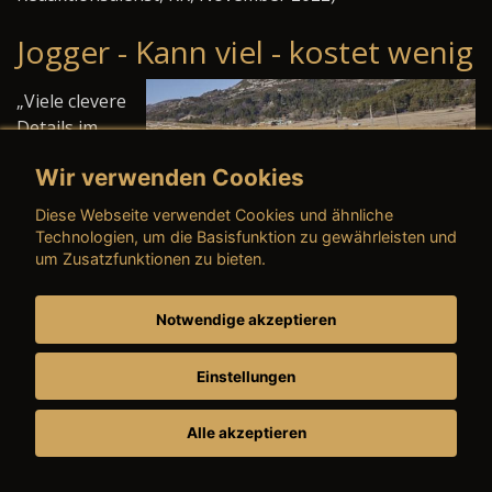
Jogger - Kann viel - kostet wenig
„Viele clevere
Details im
Innenraum,
Wir verwenden Cookies
große
Reichweite
Diese Webseite verwendet Cookies und ähnliche
dank
Technologien, um die Basisfunktion zu gewährleisten und
zusätzlichem
um Zusatzfunktionen zu bieten.
LPG-Tank -
tolles
Notwendige akzeptieren
Reiseauto“. So lautet das Fazit von „autoBILD“
(Ausgabe 36/2022) für den Dacia Jogger, der seit
Einstellungen
Sommer als Dauertest-Wagen im Einsatz ist.
Teils Minivan, teils SUV, teils Kombi und das alles für
Alle akzeptieren
unter 22.000 Euro, das klappe tatsächlich. Der
Innenraum wirke robust und sei geräumig - auch wenn