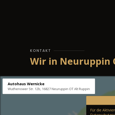
KONTAKT
Wir in Neuruppin 
Autohaus Wernicke
Wuthenower Str. 12b, 16827 Neuruppin OT Alt Ruppin
Für die Aktivi
Datenschutzric