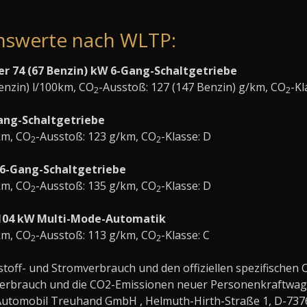
nswerte nach WLTP:
er 74 (67 Benzin) kW 6-Gang-Schaltgetriebe
Benzin) l/100km, CO
-Ausstoß: 127 (147 Benzin) g/km, CO
-Kl
2
2
Gang-Schaltgetriebe
km, CO
-Ausstoß: 123 g/km, CO
-Klasse: D
2
2
 6-Gang-Schaltgetriebe
km, CO
-Ausstoß: 135 g/km, CO
-Klasse: D
2
2
d 104 kW Multi-Mode-Automatik
km, CO
-Ausstoß: 113 g/km, CO
-Klasse: C
2
2
tstoff- und Stromverbrauch und den offiziellen spezifisch
fverbrauch und die CO2-Emissionen neuer Personenkraftwag
utomobil Treuhand GmbH , Helmuth-Hirth-Straße 1, D-73760 O