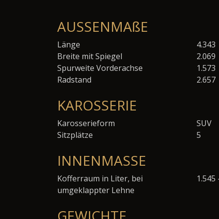
AUSSENMAßE
Länge
4.343
Breite mit Spiegel
2.069
Spurweite Vorderachse
1.573
Radstand
2.657
KAROSSERIE
Karosserieform
SUV
Sitzplätze
5
INNENMASSE
Kofferraum in Liter, bei
1.545 
umgeklappter Lehne
GEWICHTE