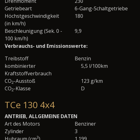
Drehmoment
230
Getriebeart
6-Gang-Schaltgetriebe
Höchstgeschwindigkeit
180
(in km/h)
Beschleunigung (Sek. 0 -
9,9
100 km/h)
Verbrauchs- und Emissionswerte:
Treibstoff
Benzin
kombinierter
5,5 l/100km
Kraftstoffverbrauch
CO
-Ausstoß
123 g/km
2
CO
-Klasse
D
2
TCe 130 4x4
ANTRIEB, ALLGEMEINE DATEN
Art des Motors
Benziner
Zylinder
3
3
Hubraum (cm
)
1.199