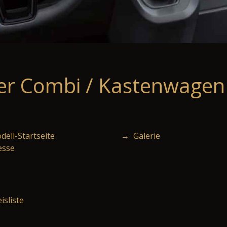
er Combi / Kastenwagen 
ell-Startseite
→ Galerie
esse
isliste