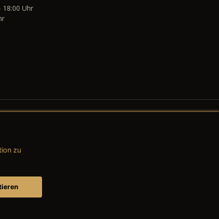
- 18:00 Uhr
hr
tion zu
AGB (Teile & Zubehör)
AGB (Dienstleistungen)
tieren