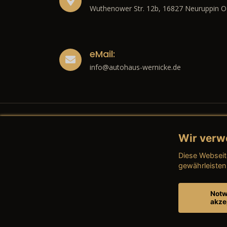
Wuthenower Str. 12b, 16827 Neuruppin O
eMail:
info@autohaus-wernicke.de
Wir verw
Recht
Diese Webseit
→ Imp
gewährleisten
→ Date
Notw
akze