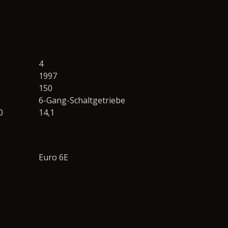
4
1997
150
6-Gang-Schaltgetriebe
0
14,1
Euro 6E