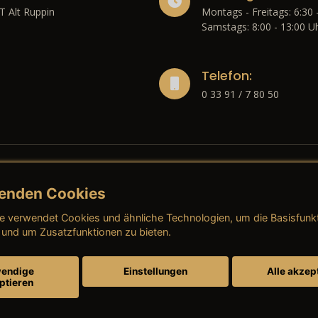
T Alt Ruppin
Montags - Freitags: 6:30 
Samstags: 8:00 - 13:00 U
Telefon:
0 33 91 / 7 80 50
enden Cookies
liches
e verwendet Cookies und ähnliche Technologien, um die Basisfunk
ressum
→ AGB (Neuwagen)
→ 
 und um Zusatzfunktionen zu bieten.
nschutzerklärung
→ AGB (Gebrauchtwagen)
→ 
endige
Einstellungen
Alle akzep
ptieren