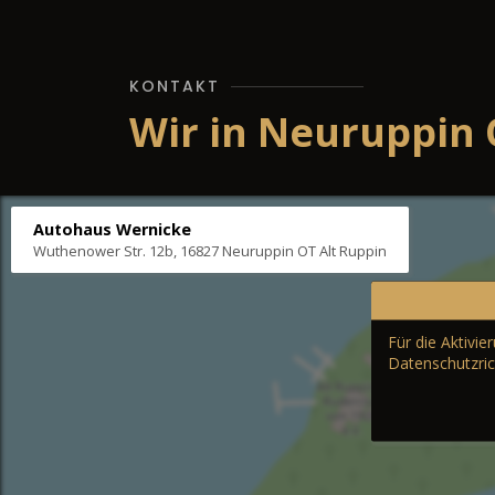
KONTAKT
Wir in Neuruppin 
Autohaus Wernicke
Wuthenower Str. 12b, 16827 Neuruppin OT Alt Ruppin
Für die Aktivi
Datenschutzric