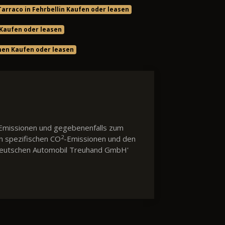
Tarraco in Fehrbellin Kaufen oder leasen
 Kaufen oder leasen
men Kaufen oder leasen
Emissionen und gegebenenfalls zum
2
en spezifischen CO
-Emissionen und den
 'Deutschen Automobil Treuhand GmbH'