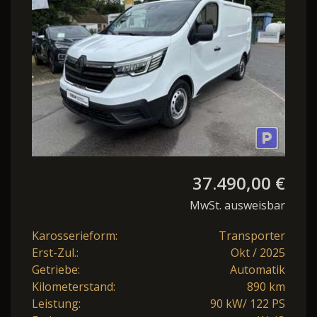
37.490,00 €
MwSt. ausweisbar
Karosserieform:
Transporter
Erst-Zul.:
Okt / 2025
Getriebe:
Automatik
Kilometerstand:
890 km
Leistung:
90 kW/ 122 PS