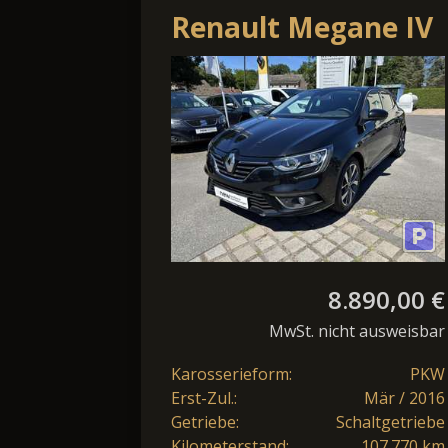
Renault Megane IV
1.2 TCe 130 BOSE-
Edition
8.890,00 €
MwSt. nicht ausweisbar
Karosserieform:
PKW
Erst-Zul.:
Mär / 2016
Getriebe:
Schaltgetriebe
Kilometerstand:
107.770 km