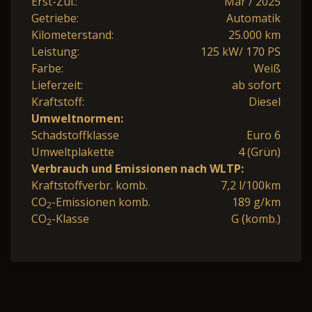
Erst-Zul.:
Mär / 2025
Getriebe:
Automatik
Kilometerstand:
25.000 km
Leistung:
125 kW/ 170 PS
Farbe:
Weiß
Lieferzeit:
ab sofort
Kraftstoff:
Diesel
Umweltnormen:
Schadstoffklasse
Euro 6
Umweltplakette
4 (Grün)
Verbrauch und Emissionen nach WLTP:
Kraftstoffverbr. komb.
7,2 l/100km
CO
-Emissionen komb.
189 g/km
2
CO
-Klasse
G (komb.)
2