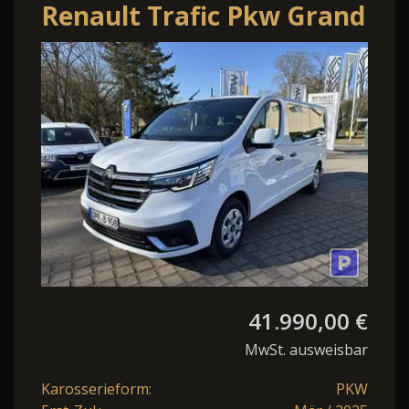
Renault Trafic Pkw Grand
Evolution Blue dCi 170
EDC MY24
41.990,00 €
MwSt. ausweisbar
Karosserieform:
PKW