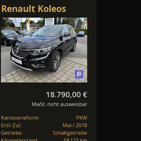
Renault Koleos
INTENS 2t
Anhängelast
18.790,00 €
MwSt. nicht ausweisbar
Karosserieform:
PKW
Erst-Zul.:
Mai / 2018
Getriebe:
Schaltgetriebe
Kilometerstand:
58.123 km