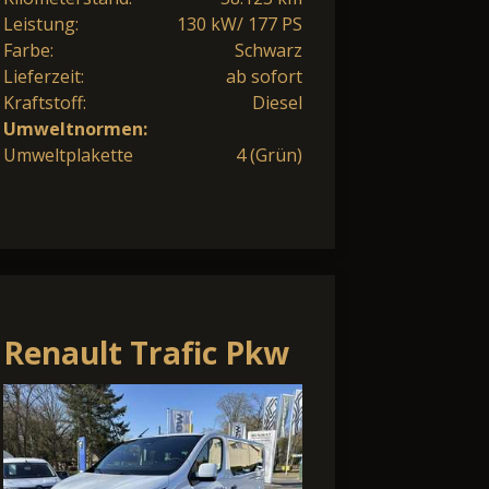
Leistung:
130 kW/ 177 PS
Farbe:
Schwarz
Lieferzeit:
ab sofort
Kraftstoff:
Diesel
Umweltnormen:
Umweltplakette
4 (Grün)
Renault Trafic Pkw
Grand Evolution
Blue dCi 170 EDC