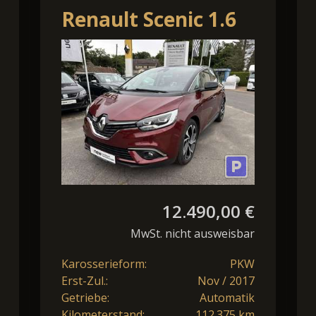
Renault Scenic 1.6
dCi 160 Energy
BOSE-Edition
12.490,00 €
MwSt. nicht ausweisbar
Karosserieform:
PKW
Erst-Zul.:
Nov / 2017
Getriebe:
Automatik
Kilometerstand:
112.375 km