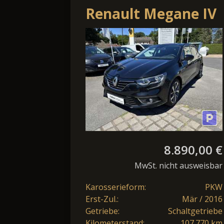
Renault Megane IV
1.2 TCe 130 BOSE-
Edition
8.890,00 €
MwSt. nicht ausweisbar
Karosserieform:
PKW
Erst-Zul.:
Mär / 2016
Getriebe:
Schaltgetriebe
Kilometerstand:
107.770 km