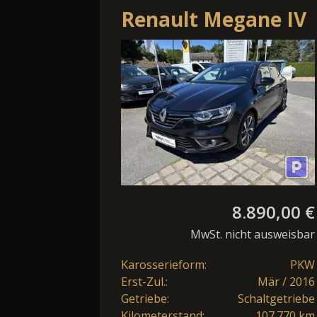
Renault Megane IV
1.2 TCe 130 BOSE-
Edition
8.890,00 €
MwSt. nicht ausweisbar
Karosserieform:
PKW
Erst-Zul.:
Mär / 2016
Getriebe:
Schaltgetriebe
Kilometerstand:
107.770 km