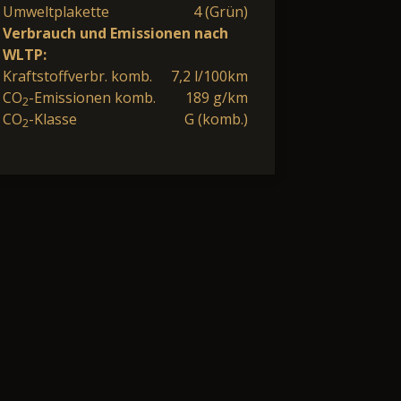
Umweltplakette
4 (Grün)
Verbrauch und Emissionen nach
WLTP:
Kraftstoffverbr. komb.
7,2 l/100km
CO
-Emissionen komb.
189 g/km
2
CO
-Klasse
G (komb.)
2