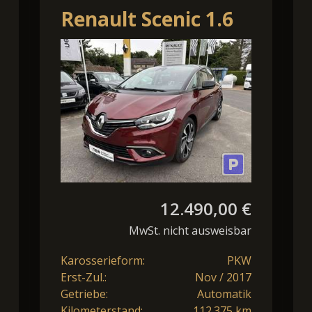
Renault Scenic 1.6
dCi 160 Energy
BOSE-Edition
12.490,00 €
MwSt. nicht ausweisbar
Karosserieform:
PKW
Erst-Zul.:
Nov / 2017
Getriebe:
Automatik
Kilometerstand:
112.375 km