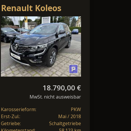
Renault Koleos
INTENS 2t
Anhängelast
18.790,00 €
MwSt. nicht ausweisbar
Karosserieform:
PKW
Erst-Zul.:
Mai / 2018
Getriebe:
Schaltgetriebe
Kilometerstand:
58.123 km