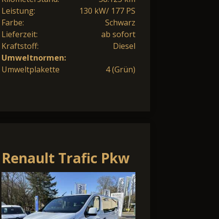
Leistung:
130 kW/ 177 PS
Farbe:
Schwarz
Lieferzeit:
ab sofort
Kraftstoff:
Diesel
Umweltnormen:
Umweltplakette
4 (Grün)
Renault Trafic Pkw
Grand Evolution
Blue dCi 170 EDC