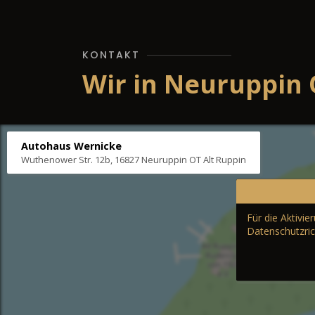
KONTAKT
Wir in Neuruppin 
Autohaus Wernicke
Wuthenower Str. 12b, 16827 Neuruppin OT Alt Ruppin
Für die Aktivi
Datenschutzric