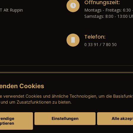
Öffnungszeit:
T Alt Ruppin
Montags - Freitags: 6:30 
Samstags: 8:00 - 13:00 U
Telefon:
0 33 91 / 7 80 50
enden Cookies
liches
e verwendet Cookies und ähnliche Technologien, um die Basisfunk
ressum
→ AGB (Neuwagen)
→ 
 und um Zusatzfunktionen zu bieten.
nschutzerklärung
→ AGB (Gebrauchtwagen)
→ 
endige
Einstellungen
Alle akzep
ptieren