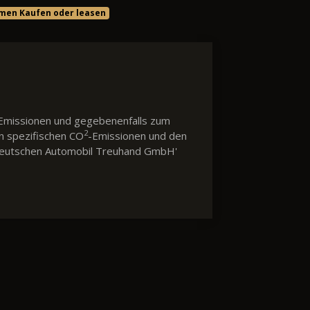
men Kaufen oder leasen
Emissionen und gegebenenfalls zum
2
en spezifischen CO
-Emissionen und den
 'Deutschen Automobil Treuhand GmbH'