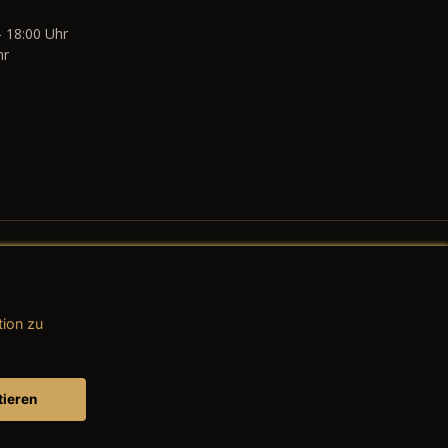
- 18:00 Uhr
hr
tion zu
AGB (Teile & Zubehör)
AGB (Dienstleistungen)
tieren