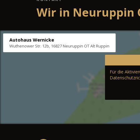
Wir in Neuruppin 
Autohaus Wernicke
Wuthenower Str. 12b, 16827 Neuruppin OT Alt Ruppin
Für die Aktivi
Datenschutzric