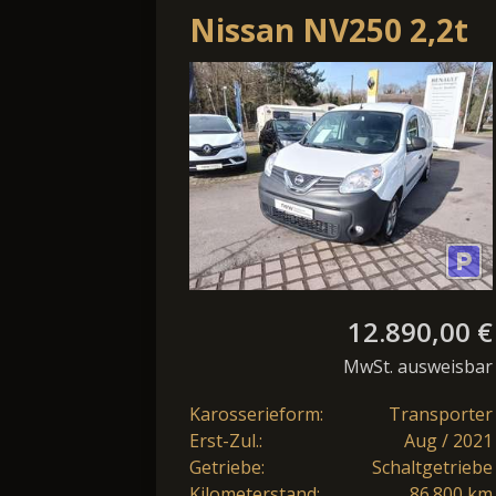
Nissan NV250 2,2t
dCi 115 DPF L2H1
Comfort
12.890,00 €
MwSt. ausweisbar
Karosserieform:
Transporter
Erst-Zul.:
Aug / 2021
Getriebe:
Schaltgetriebe
Kilometerstand:
86.800 km