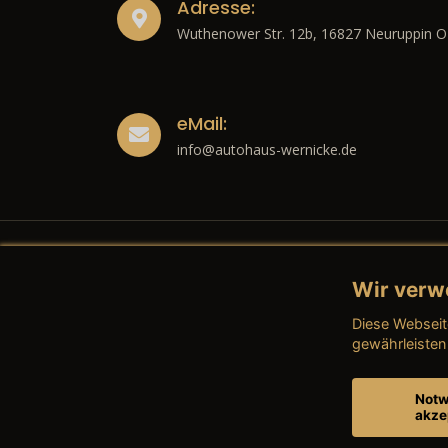
Adresse:
Wuthenower Str. 12b, 16827 Neuruppin O
eMail:
info@autohaus-wernicke.de
Wir verw
Recht
Diese Webseit
→ Imp
gewährleisten
→ Date
Notw
akze