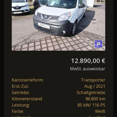
12.890,00 €
MwSt. ausweisbar
Karosserieform:
Transporter
Erst-Zul.:
Aug / 2021
Getriebe:
Schaltgetriebe
Kilometerstand:
86.800 km
Leistung:
85 kW/ 116 PS
Farbe:
Weiß