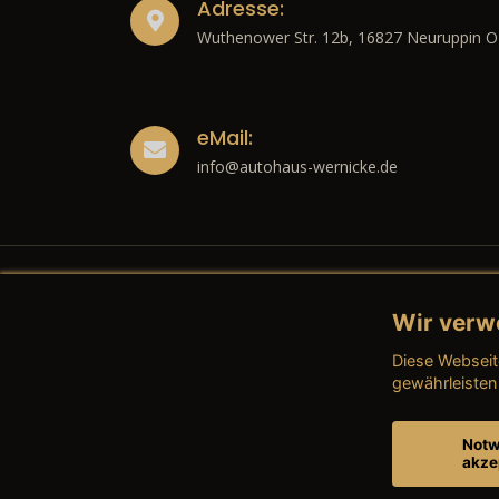
Adresse:
Wuthenower Str. 12b, 16827 Neuruppin O
eMail:
info@autohaus-wernicke.de
Wir verw
Recht
Diese Webseit
→ Imp
gewährleisten
→ Date
Notw
akze