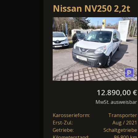
Nissan NV250 2,2t
dCi 115 DPF L2H1
Comfort
12.890,00 €
MwSt. ausweisbar
Karosserieform:
Transporter
Erst-Zul.:
Aug / 2021
Getriebe:
Schaltgetriebe
Kilometerstand:
86.800 km