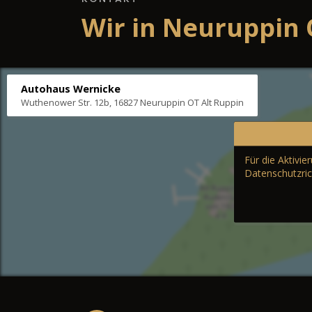
Wir in Neuruppin 
Autohaus Wernicke
Wuthenower Str. 12b, 16827 Neuruppin OT Alt Ruppin
Für die Aktivi
Datenschutzric