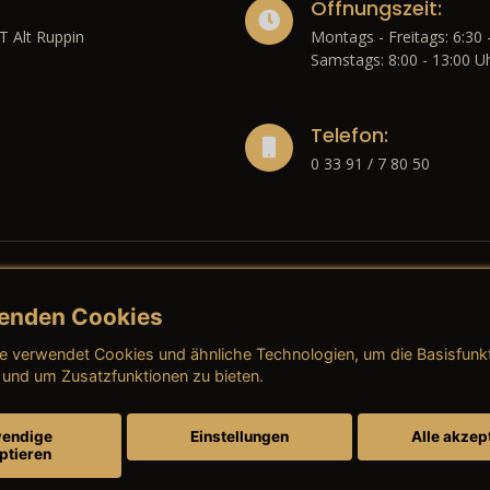
Öffnungszeit:
T Alt Ruppin
Montags - Freitags: 6:30 
Samstags: 8:00 - 13:00 U
Telefon:
0 33 91 / 7 80 50
enden Cookies
liches
e verwendet Cookies und ähnliche Technologien, um die Basisfunk
ressum
→ AGB (Neuwagen)
→ 
 und um Zusatzfunktionen zu bieten.
nschutzerklärung
→ AGB (Gebrauchtwagen)
→ 
endige
Einstellungen
Alle akzep
ptieren