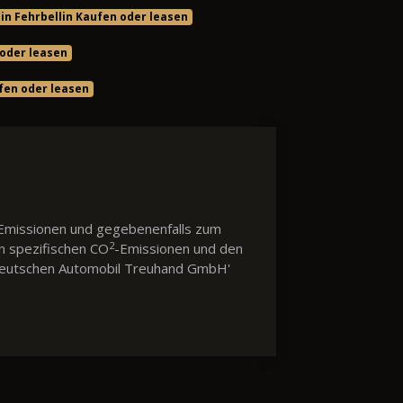
in Fehrbellin Kaufen oder leasen
 oder leasen
en oder leasen
Emissionen und gegebenenfalls zum
2
en spezifischen CO
-Emissionen und den
 'Deutschen Automobil Treuhand GmbH'