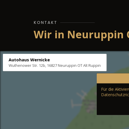
KONTAKT
Wir in Neuruppin 
Autohaus Wernicke
Wuthenower Str. 12b, 16827 Neuruppin OT Alt Ruppin
Für die Aktivi
Datenschutzric