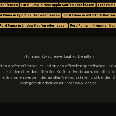
oder leasen
Ford Puma in Neuruppin Kaufen oder leasen
Ford Puma 
d Puma in Kyritz Kaufen oder leasen
Ford Puma in Wittstock Kaufen
Ford Puma in Lindow Kaufen oder leasen
Ford Puma in Kremmen Kauf
Irrtum und Zwischenverkauf vorbehalten.
2
llen Kraftstoffverbrauch und zu den offiziellen spezifischen CO
-
eitfaden über den offiziellen Kraftstoffverbrauch, die offiziell
w' entnommen werden, der an allen Verkaufsstellen und bei der
unentgeltlich erhältlich ist unter www.dat.de.