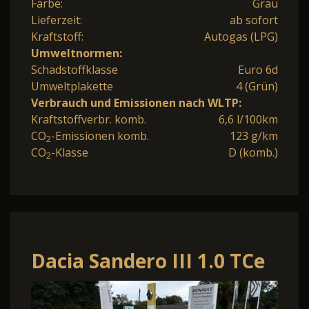
Farbe:
Grau
Lieferzeit:
ab sofort
Kraftstoff:
Autogas (LPG)
Umweltnormen:
Schadstoffklasse
Euro 6d
Umweltplakette
4 (Grün)
Verbrauch und Emissionen nach WLTP:
Kraftstoffverbr. komb.
6,6 l/100km
CO
-Emissionen komb.
123 g/km
2
CO
-Klasse
D (komb.)
2
Dacia Sandero III 1.0 TCe
90 Essential