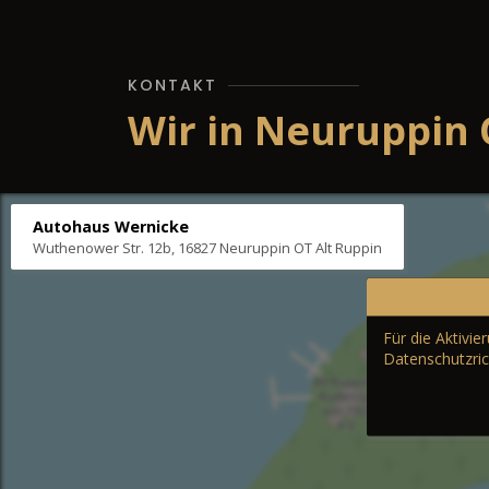
KONTAKT
Wir in Neuruppin 
Autohaus Wernicke
Wuthenower Str. 12b, 16827 Neuruppin OT Alt Ruppin
Für die Aktivi
Datenschutzric