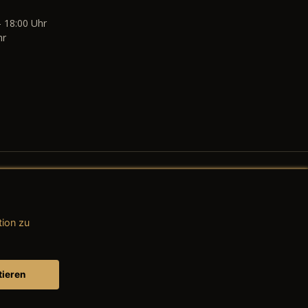
- 18:00 Uhr
hr
tion zu
AGB (Teile & Zubehör)
AGB (Dienstleistungen)
tieren