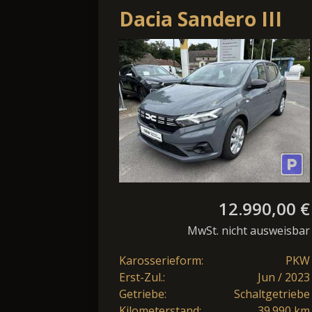
Dacia Sandero III
1.0 TCe 100 LPG
Essential
12.990,00 €
MwSt. nicht ausweisbar
Karosserieform:
PKW
Erst-Zul.:
Jun / 2023
Getriebe:
Schaltgetriebe
Kilometerstand:
39.990 km