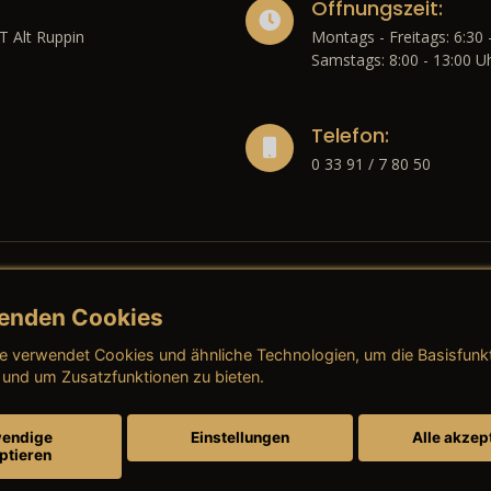
Öffnungszeit:
T Alt Ruppin
Montags - Freitags: 6:30 
Samstags: 8:00 - 13:00 U
Telefon:
0 33 91 / 7 80 50
enden Cookies
liches
e verwendet Cookies und ähnliche Technologien, um die Basisfunk
ressum
→ AGB (Neuwagen)
→ 
 und um Zusatzfunktionen zu bieten.
nschutzerklärung
→ AGB (Gebrauchtwagen)
→ 
endige
Einstellungen
Alle akzep
ptieren