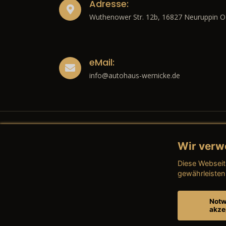
Adresse:
Wuthenower Str. 12b, 16827 Neuruppin O
eMail:
info@autohaus-wernicke.de
Wir verw
Recht
Diese Webseit
→ Imp
gewährleisten
→ Date
Notw
akze