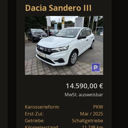
Dacia Sandero III
1.0 TCe 90 Essential
14.590,00 €
MwSt. ausweisbar
Karosserieform:
PKW
Erst-Zul.:
Mär / 2025
Getriebe:
Schaltgetriebe
Kilometerstand:
11.748 km