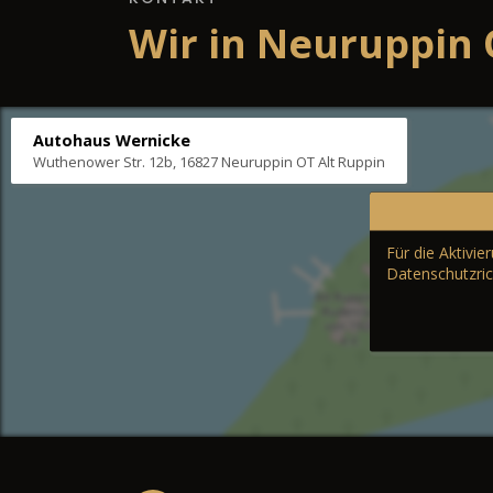
Wir in Neuruppin 
Autohaus Wernicke
Wuthenower Str. 12b, 16827 Neuruppin OT Alt Ruppin
Für die Aktivi
Datenschutzric