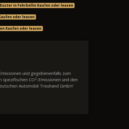
Duster in Fehrbellin Kaufen oder leasen
 Kaufen oder leasen
en Kaufen oder leasen
Emissionen und gegebenenfalls zum
2
en spezifischen CO
-Emissionen und den
 'Deutschen Automobil Treuhand GmbH'