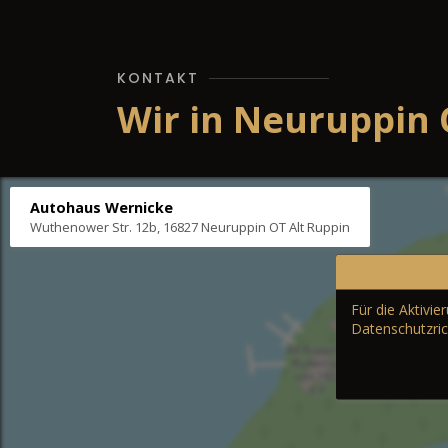
KONTAKT
Wir in Neuruppin 
Autohaus Wernicke
Wuthenower Str. 12b, 16827 Neuruppin OT Alt Ruppin
Für die Aktivi
Datenschutzric