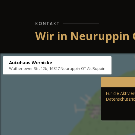
KONTAKT
Wir in Neuruppin 
Autohaus Wernicke
Wuthenower Str. 12b, 16827 Neuruppin OT Alt Ruppin
Für die Aktivi
Datenschutzric