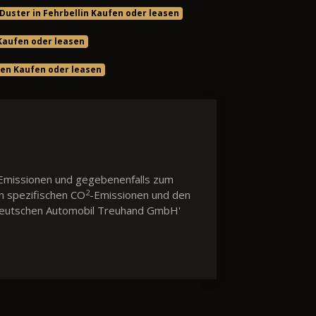
Duster in Fehrbellin Kaufen oder leasen
 Kaufen oder leasen
en Kaufen oder leasen
Emissionen und gegebenenfalls zum
2
en spezifischen CO
-Emissionen und den
 'Deutschen Automobil Treuhand GmbH'