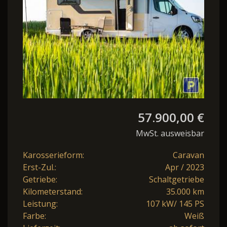
57.900,00 €
MwSt. ausweisbar
Karosserieform:
Caravan
Erst-Zul.:
Apr / 2023
Getriebe:
Schaltgetriebe
Kilometerstand:
35.000 km
Leistung:
107 kW/ 145 PS
Farbe:
Weiß