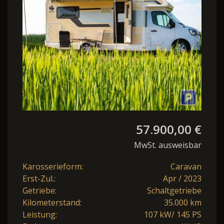
57.900,00 €
MwSt. ausweisbar
Karosserieform:
Caravan
Erst-Zul.:
Apr / 2023
Getriebe:
Schaltgetriebe
Kilometerstand:
35.000 km
Leistung:
107 kW/ 145 PS