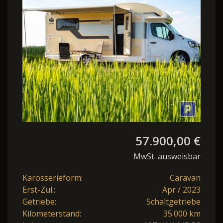
57.900,00 €
MwSt. ausweisbar
Karosserieform:
Caravan
Erst-Zul.:
Apr / 2023
Getriebe:
Schaltgetriebe
Kilometerstand:
35.000 km