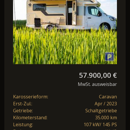
57.900,00 €
MwSt. ausweisbar
Karosserieform:
Caravan
Erst-Zul.:
Apr / 2023
Getriebe:
Schaltgetriebe
Kilometerstand:
35.000 km
Leistung:
107 kW/ 145 PS