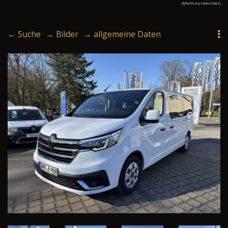
(MwSt ausweisbar)
← Suche
→ Bilder
→ allgemeine Daten