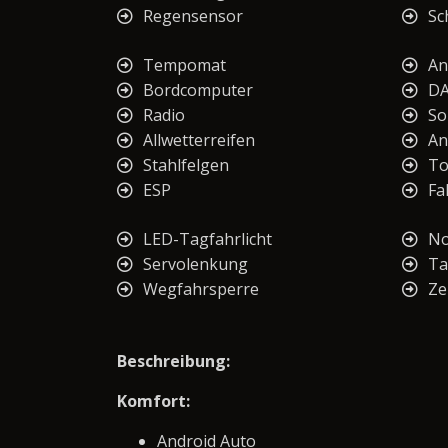
Regensensor
Sc
Tempomat
An
Bordcomputer
DA
Radio
So
Allwetterreifen
An
Stahlfelgen
To
ESP
Fa
LED-Tagfahrlicht
No
Servolenkung
Ta
Wegfahrsperre
Ze
Beschreibung:
Komfort:
Android Auto