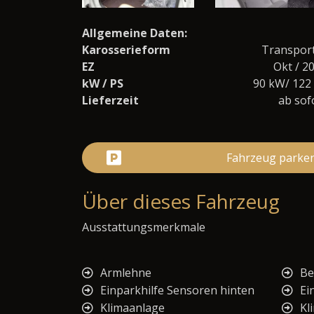
Allgemeine Daten:
Karosserieform
Transpor
EZ
Okt / 2
kW / PS
90 kW/ 122
Lieferzeit
ab sof
Fahrzeug parke
Über dieses Fahrzeug
Ausstattungsmerkmale
Armlehne
Be
Einparkhilfe Sensoren hinten
Ei
Klimaanlage
Kl