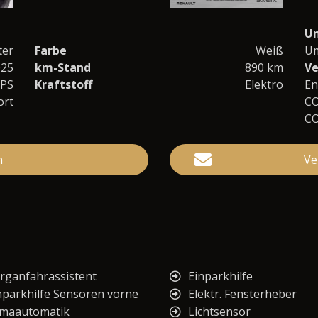
U
ter
Farbe
Weiß
Um
025
km-Stand
890 km
Ve
 PS
Kraftstoff
Elektro
En
ort
C
C
n
Ve
rganfahrassistent
Einparkhilfe
nparkhilfe Sensoren vorne
Elektr. Fensterheber
imaautomatik
Lichtsensor