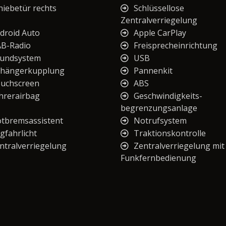
hiebetür rechts
Schlüssellose
Zentralverriegelung
droid Auto
Apple CarPlay
B-Radio
Freisprecheinrichtung
undsystem
USB
hängerkupplung
Pannenkit
uchscreen
ABS
hrerairbag
Geschwindigkeits-
begrenzungsanlage
tbremsassistent
Notrufsystem
gfahrlicht
Traktionskontrolle
ntralverriegelung
Zentralverriegelung mit
Funkfernbedienung