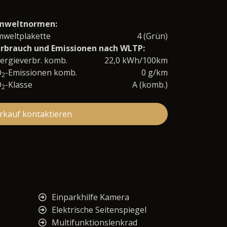
mweltnormen:
weltplakette
4 (Grün)
rbrauch und Emissionen nach WLTP:
ergieverbr. komb.
22,0 kWh/100km
O
-Emissionen komb.
0 g/km
2
O
-Klasse
A (komb.)
2
rkauf kontaktieren
Einparkhilfe Kamera
Elektrische Seitenspiegel
Multifunktionslenkrad