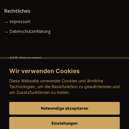
Rechtliches
→ Impressum
→ Datenschutzerklärung
→ AGB (Neuwagen)
→ AGB (Gebrauchtwagen)
Wir verwenden Cookies
Diese Webseite verwendet Cookies und ähnliche
Technologien, um die Basisfunktion zu gewährleisten und
um Zusatzfunktionen zu bieten.
→ AGB (Teile & Zubehör)
→ AGB (Dienstleistungen)
Notwendige akzeptieren
→ Preisschild
Einstellungen