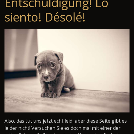
Entschuldigung! Lo
siento! Désolé!
Also, das tut uns jetzt echt leid, aber diese Seite gibt es
leider nicht! Versuchen Sie es doch mal mit einer der