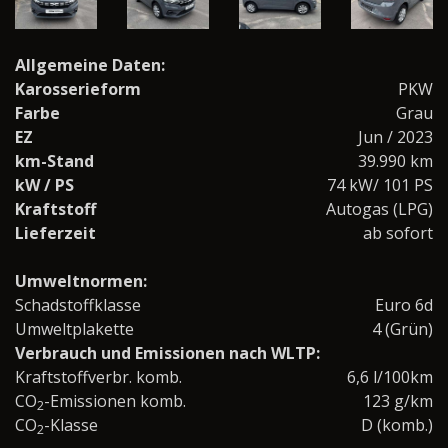
Allgemeine Daten:
Karosserieform
PKW
Farbe
Grau
EZ
Jun / 2023
km-Stand
39.990 km
kW / PS
74 kW/ 101 PS
Kraftstoff
Autogas (LPG)
Lieferzeit
ab sofort
Umweltnormen:
Schadstoffklasse
Euro 6d
Umweltplakette
4 (Grün)
Verbrauch und Emissionen nach WLTP:
Kraftstoffverbr. komb.
6,6 l/100km
CO
-Emissionen komb.
123 g/km
2
CO
-Klasse
D (komb.)
2